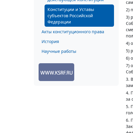
сам
Конституции и Уставы
2) 
субъектов Российской
3) 
Федерации
Соб
сме
Акты конституционного права
пол
История
4) 
5) 
Научные работы
6) 
7) 
Соб
3. 
зам
4. 
за 
5. 
гол
6. 
Зак
фед