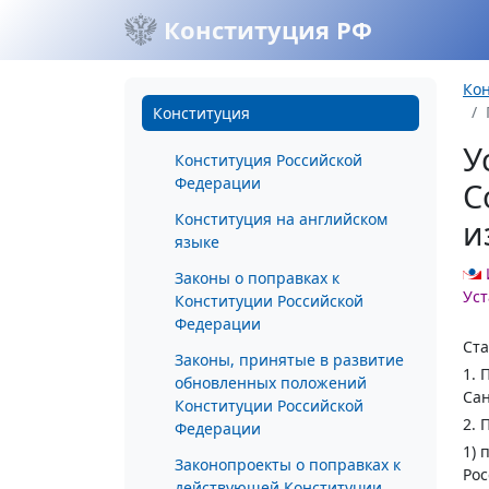
Конституция РФ
Ко
Конституция
У
Конституция Российской
Федерации
С
Конституция на английском
и
языке
Законы о поправках к
Уст
Конституции Российской
Федерации
Ста
Законы, принятые в развитие
1. 
обновленных положений
Сан
Конституции Российской
2. 
Федерации
1) 
Законопроекты о поправках к
Рос
действующей Конституции