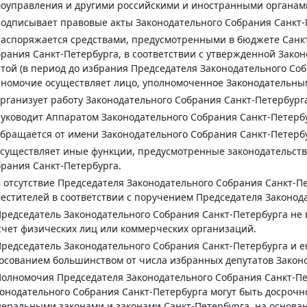
оуправления и другими российскими и иностранными органам
подписывает правовые акты Законодательного Собрания Санкт-
распоряжается средствами, предусмотренными в бюджете Санк
рания Санкт-Петербурга, в соответствии с утвержденной Зако
той (в период до избрания Председателя Законодательного Со
номочие осуществляет лицо, уполномоченное Законодательным
организует работу Законодательного Собрания Санкт-Петербург
руководит Аппаратом Законодательного Собрания Санкт-Петерб
обращается от имени Законодательного Собрания Санкт-Петербу
осуществляет иные функции, предусмотренные законодательств
рания Санкт-Петербурга.
В отсутствие Председателя Законодательного Собрания Санкт-П
естителей в соответствии с поручением Председателя Законод
Председатель Законодательного Собрания Санкт-Петербурга не
счет физических лиц или коммерческих организаций.
Председатель Законодательного Собрания Санкт-Петербурга и 
осованием большинством от числа избранных депутатов Законо
Полномочия Председателя Законодательного Собрания Санкт-Пе
онодательного Собрания Санкт-Петербурга могут быть досроч
еральными законами и законами Санкт-Петербурга, на основа