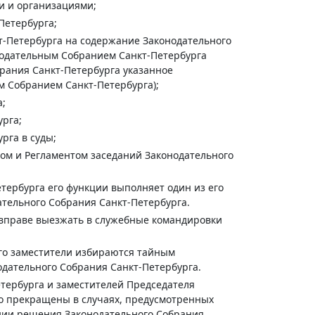
и и организациями;
Петербурга;
т-Петербурга на содержание Законодательного
нодательным Собранием Санкт-Петербурга
брания Санкт-Петербурга указанное
 Собранием Санкт-Петербурга);
а;
урга;
рга в суды;
ом и Регламентом заседаний Законодательного
етербурга его функции выполняет один из его
ательного Собрания Санкт-Петербурга.
 вправе выезжать в служебные командировки
его заместители избираются тайным
дательного Собрания Санкт-Петербурга.
тербурга и заместителей Председателя
но прекращены в случаях, предусмотренных
нии решения Законодательного Собрания