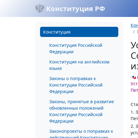
Конституция РФ
Ко
Конституция
У
Конституция Российской
Федерации
С
Конституция на английском
и
языке
Законы о поправках к
Уст
Конституции Российской
Пет
Федерации
Законы, принятые в развитие
Ста
обновленных положений
1. 
Конституции Российской
Пет
Федерации
2. 
Законопроекты о поправках к
уст
действующей Конституции