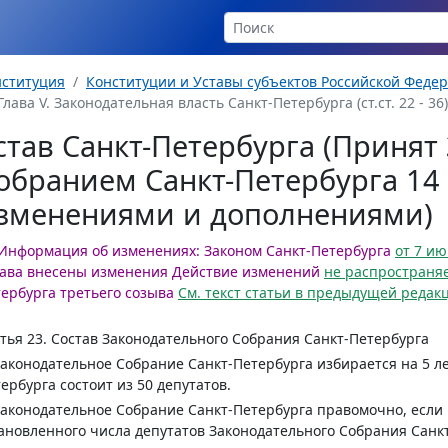
нституция
Конституции и Уставы субъектов Российской Феде
Глава V. Законодательная власть Санкт-Петербурга (ст.ст. 22 - 36)
став Санкт-Петербурга (Приня
обранием Санкт-Петербурга 14 я
зменениями и дополнениями)
Информация об изменениях:
Законом Санкт-Петербурга
от 7 ию
ава внесены изменения
Действие изменений
не распространя
ербурга третьего созыва
См. текст статьи в предыдущей редак
тья 23.
Состав Законодательного Собрания Санкт-Петербурга
Законодательное Собрание Санкт-Петербурга избирается на 5 л
ербурга состоит из 50 депутатов.
Законодательное Собрание Санкт-Петербурга правомочно, если в
ановленного числа депутатов Законодательного Собрания Санк