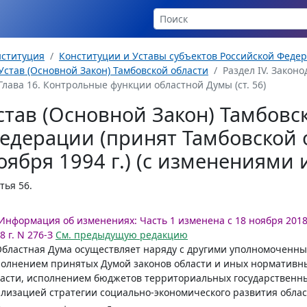
нституция
Конституции и Уставы субъектов Российской Феде
Устав (Основной Закон) Тамбовской области
Раздел IV. Законо
Глава 16. Контрольные функции областной Думы (ст. 56)
став (Основной Закон) Тамбовс
едерации (принят Тамбовской 
оября 1994 г.) (с изменениями
тья 56.
Информация об изменениях:
Часть 1 изменена с 18 ноября 2018 
8 г. N 276-З
См. предыдущую редакцию
Областная Дума осуществляет наряду с другими уполномоченны
олнением принятых Думой законов области и иных нормативн
асти, исполнением бюджетов территориальных государственн
лизацией стратегии социально-экономического развития облас