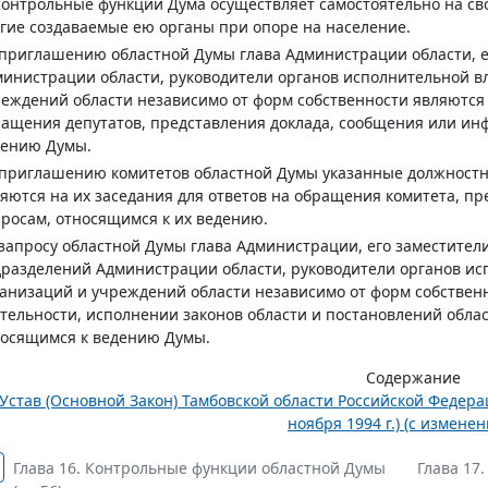
Контрольные функции Дума осуществляет самостоятельно на сво
гие создаваемые ею органы при опоре на население.
приглашению областной Думы глава Администрации области, е
инистрации области, руководители органов исполнительной вл
еждений области независимо от форм собственности являются 
ащения депутатов, представления доклада, сообщения или ин
дению Думы.
приглашению комитетов областной Думы указанные должностн
яются на их заседания для ответов на обращения комитета, 
росам, относящимся к их ведению.
запросу областной Думы глава Администрации, его заместители
разделений Администрации области, руководители органов ис
анизаций и учреждений области независимо от форм собствен
тельности, исполнении законов области и постановлений обла
носящимся к ведению Думы.
Содержание
Устав (Основной Закон) Тамбовской области Российской Федера
ноября 1994 г.) (с изменен
Глава 16. Контрольные функции областной Думы
Глава 17