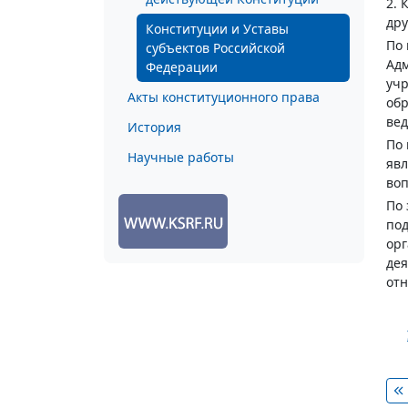
2. 
дру
Конституции и Уставы
По 
субъектов Российской
Адм
Федерации
учр
Акты конституционного права
обр
ве
История
По 
Научные работы
явл
воп
По 
под
орг
дея
от