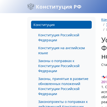
Конституция РФ
Ко
Конституция
Конституция Российской
У
Федерации
Ф
Конституция на английском
языке
н
Законы о поправках к
Ста
Конституции Российской
Федерации
Законы, принятые в развитие
201
обновленных положений
1. 
Конституции Российской
исп
Федерации
обл
Законопроекты о поправках к
реа
действующей Конституции