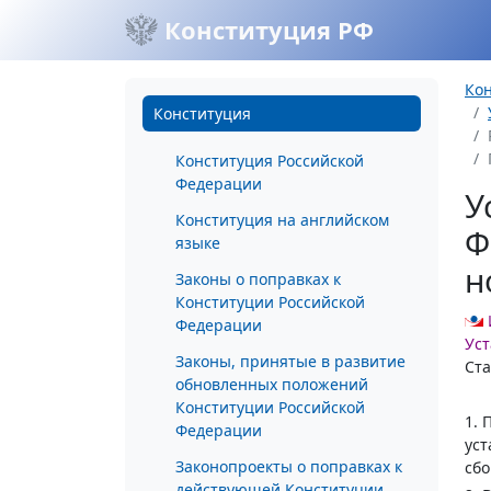
Конституция РФ
Ко
Конституция
Конституция Российской
Федерации
У
Конституция на английском
Ф
языке
н
Законы о поправках к
Конституции Российской
Федерации
Уст
Законы, принятые в развитие
Ста
обновленных положений
Конституции Российской
1. 
Федерации
ус
Законопроекты о поправках к
сбо
действующей Конституции