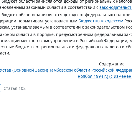
В бюджет области зачисляются доходы от региональных налогов
ановленным законами области в соответствии с
законодательс
В бюджет области зачисляются доходы от федеральных налогов 
дерации нормативам, установленным
Бюджетным кодексом
Рос
вкам, устанавливаемым в соответствии с законодательством Ро
Законом области в порядке, предусмотренном федеральным з
анизации местного самоуправления в Российской Федерации, 
естные бюджеты от региональных и федеральных налогов и с
асти.
Содержание
Устав (Основной Закон) Тамбовской области Российской Федера
ноября 1994 г.) (с изменен
Статья 102