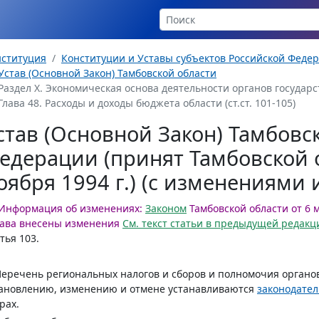
нституция
Конституции и Уставы субъектов Российской Феде
Устав (Основной Закон) Тамбовской области
Раздел X. Экономическая основа деятельности органов государств
Глава 48. Расходы и доходы бюджета области (ст.ст. 101-105)
став (Основной Закон) Тамбовс
едерации (принят Тамбовской 
оября 1994 г.) (с изменениями
Информация об изменениях:
Законом
Тамбовской области от 6 м
ава внесены изменения
См. текст статьи в предыдущей редакц
тья 103.
Перечень региональных налогов и сборов и полномочия органов
тановлению, изменению и отмене устанавливаются
законодател
рах.