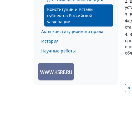
2. 
уст
Конституции и Уставы
3. 
субъектов Российской
Фе
Федерации
ста
Акты конституционного права
4. 
орг
История
в м
Научные работы
обл