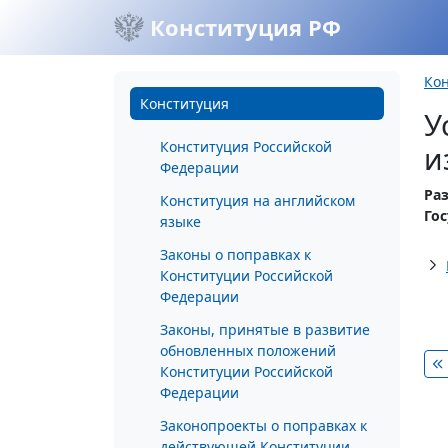
Конституция РФ
Ко
Конституция
У
Конституция Российской
и
Федерации
Ра
Конституция на английском
Го
языке
Законы о поправках к
Конституции Российской
Федерации
Законы, принятые в развитие
обновленных положений
Конституции Российской
Федерации
Законопроекты о поправках к
действующей Конституции