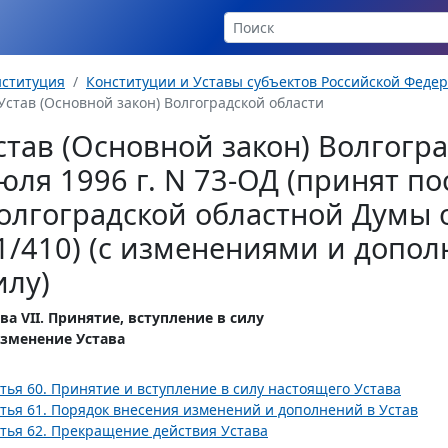
нституция
Конституции и Уставы субъектов Российской Феде
Устав (Основной закон) Волгоградской области
став (Основной закон) Волгогра
юля 1996 г. N 73-ОД (принят п
олгоградской областной Думы о
1/410) (с изменениями и допол
илу)
ва VII. Принятие, вступление в силу
изменение Устава
тья 60. Принятие и вступление в силу настоящего Устава
тья 61. Порядок внесения изменений и дополнений в Устав
тья 62. Прекращение действия Устава