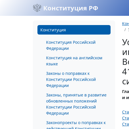
Конституция РФ
Ко
Конституция
У
Конституция Российской
Федерации
и
Конституция на английском
В
языке
4
Законы о поправках к
с
Конституции Российской
Федерации
Гла
Законы, принятые в развитие
и 
обновленных положений
Конституции Российской
Ста
Федерации
Ста
Законопроекты о поправках к
Ста
действующей Конституции