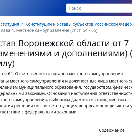
нституция
Конституции и Уставы субъектов Российской Феде
Глава 4. Местное самоуправление (ст.ст. 54 - 65)
став Воронежской области от 7 
зменениями и дополнениями) (
илу)
тья 64.
Ответственность органов местного самоуправления
аны местного самоуправления и должностные лица местного с
елением муниципального образования, государством, физичес
еральными законами. Основания наступления ответственности
тного самоуправления, выборных должностных лиц местного с
инятия решения по соответствующим вопросам определяются 
тветствии с федеральными законами.
Содержание