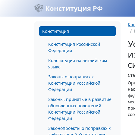
Конституция РФ
Ко
Конституция
У
Конституция Российской
Федерации
и
Конституция на английском
с
языке
Ста
Законы о поправках к
Орг
Конституции Российской
нас
Федерации
фед
Законы, принятые в развитие
мес
обновленных положений
пр
Конституции Российской
соо
Федерации
Законопроекты о поправках к
действующей Конституции