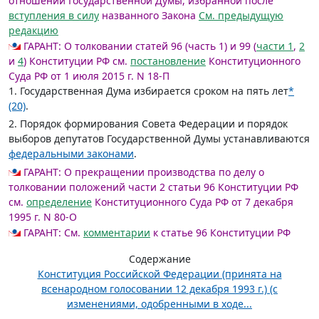
отношении Государственной Думы, избранной после
вступления в силу
названного Закона
См. предыдущую
редакцию
ГАРАНТ:
О толковании статей 96 (часть 1) и 99 (
части 1
,
2
и
4
) Конституции РФ см.
постановление
Конституционного
Суда РФ от 1 июля 2015 г. N 18-П
1. Государственная Дума избирается сроком на пять лет
*
(20)
.
2. Порядок формирования Совета Федерации и порядок
выборов депутатов Государственной Думы устанавливаются
федеральными законами
.
ГАРАНТ:
О прекращении производства по делу о
толковании положений части 2 статьи 96 Конституции РФ
см.
определение
Конституционного Суда РФ от 7 декабря
1995 г. N 80-О
ГАРАНТ:
См.
комментарии
к статье 96 Конституции РФ
Содержание
Конституция Российской Федерации (принята на
всенародном голосовании 12 декабря 1993 г.) (с
изменениями, одобренными в ходе...