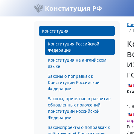
Конституция РФ
Ко
Конституция
К
Конституция Российской
Федерации
в
Конституция на английском
и
языке
г
Законы о поправках к
Конституции Российской
Федерации
Ста
Законы, принятые в развитие
обновленных положений
1. 
Конституции Российской
Федерации
оп
Рес
Законопроекты о поправках к
Даг
действующей Конституции