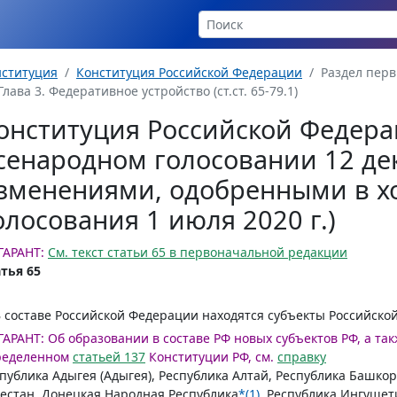
нституция
Конституция Российской Федерации
Раздел пер
Глава 3. Федеративное устройство (ст.ст. 65-79.1)
онституция Российской Федера
сенародном голосовании 12 дека
зменениями, одобренными в х
олосования 1 июля 2020 г.)
ГАРАНТ:
См. текст статьи 65 в первоначальной редакции
тья 65
В составе Российской Федерации находятся субъекты Российско
ГАРАНТ:
Об образовании в составе РФ новых субъектов РФ, а та
ределенном
статьей 137
Конституции РФ, см.
справку
публика Адыгея (Адыгея), Республика Алтай, Республика Башкор
естан, Донецкая Народная Республика
*(1)
, Республика Ингушет