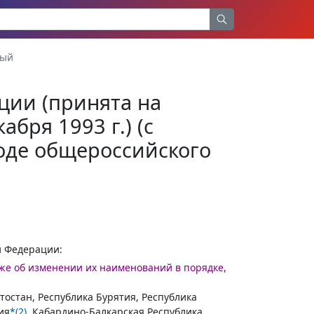
вый
ции (принята на
бря 1993 г.) (с
оде общероссийского
й Федерации:
кже об изменении их наименований в порядке,
тостан, Республика Бурятия, Республика
ия
*(2)
, Кабардино-Балкарская Республика,