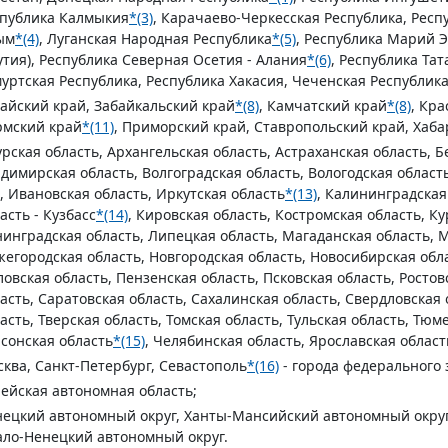
спублика Калмыкия
*(3)
, Карачаево-Черкесская Республика, Респ
ым
*(4)
, Луганская Народная Республика
*(5)
, Республика Марий Э
утия), Республика Северная Осетия - Алания
*(6)
, Республика Тат
уртская Республика, Республика Хакасия, Чеченская Республик
айский край, Забайкальский край
*(8)
, Камчатский край
*(8)
, Кр
рмский край
*(11)
, Приморский край, Ставропольский край, Хаба
рская область, Архангельская область, Астраханская область, Б
димирская область, Волгоградская область, Вологодская област
, Ивановская область, Иркутская область
*(13)
, Калининградская
асть - Кузбасс
*(14)
, Кировская область, Костромская область, Ку
инградская область, Липецкая область, Магаданская область, 
егородская область, Новгородская область, Новосибирская обла
овская область, Пензенская область, Псковская область, Ростов
асть, Саратовская область, Сахалинская область, Свердловская 
асть, Тверская область, Томская область, Тульская область, Тюм
сонская область
*(15)
, Челябинская область, Ярославская област
ква, Санкт-Петербург, Севастополь
*(16)
- города федерального 
ейская автономная область;
ецкий автономный округ, Ханты-Мансийский автономный округ
ло-Ненецкий автономный округ.