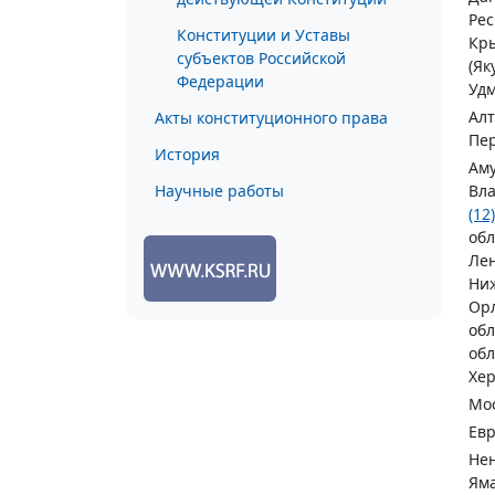
Ре
Конституции и Уставы
Кр
субъектов Российской
(Як
Федерации
Удм
Алт
Акты конституционного права
Пе
История
Аму
Научные работы
Вла
(12)
обл
Лен
Ниж
Орл
обл
обл
Хер
Мос
Евр
Нен
Яма