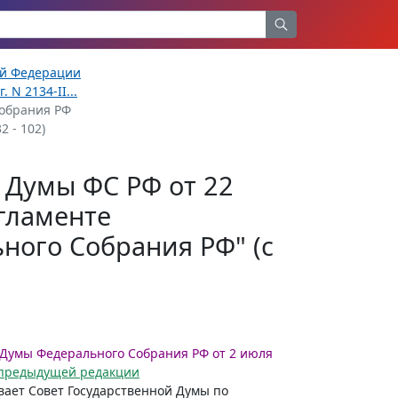
ой Федерации
N 2134-II...
Собрания РФ
2 - 102)
 Думы ФС РФ от 22
егламенте
ного Собрания РФ" (с
Думы Федерального Собрания РФ от 2 июля
в предыдущей редакции
вает Совет Государственной Думы по