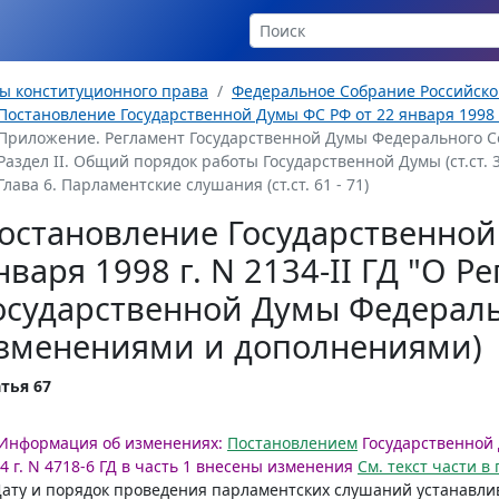
ы конституционного права
Федеральное Собрание Российск
Постановление Государственной Думы ФС РФ от 22 января 1998 г. 
Приложение. Регламент Государственной Думы Федерального 
Раздел II. Общий порядок работы Государственной Думы (ст.ст. 3
Глава 6. Парламентские слушания (ст.ст. 61 - 71)
остановление Государственной
нваря 1998 г. N 2134-II ГД "О Р
осударственной Думы Федераль
зменениями и дополнениями)
тья 67
Информация об изменениях:
Постановлением
Государственной 
4 г. N 4718-6 ГД в часть 1 внесены изменения
См. текст части 
Дату и порядок проведения парламентских слушаний устанавли