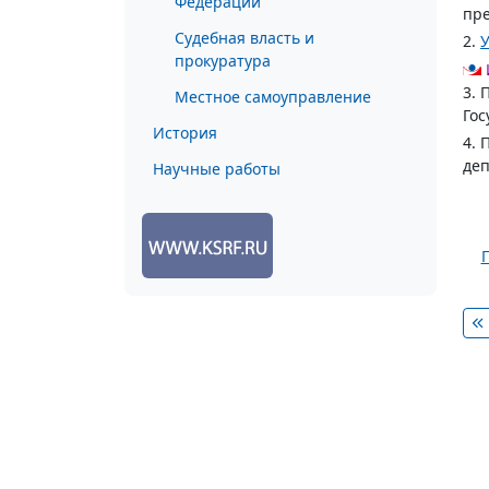
Федерации
пре
Судебная власть и
2.
У
прокуратура
3. 
Местное самоуправление
Гос
История
4. 
деп
Научные работы
П