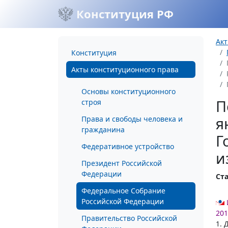
Конституция РФ
Акт
Конституция
Акты конституционного права
Основы конституционного
П
строя
я
Права и свободы человека и
гражданина
Г
Федеративное устройство
и
Президент Российской
Федерации
Ста
Федеральное Собрание
Российской Федерации
201
Правительство Российской
1. 