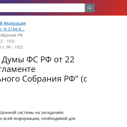
ой Федерации
N 2134-II...
Собрания РФ
2 - 102)
т. 96 - 102)
 Думы ФС РФ от 22
егламенте
ного Собрания РФ" (с
ктронной системы на заседаниях
ко всей информации, необходимой для