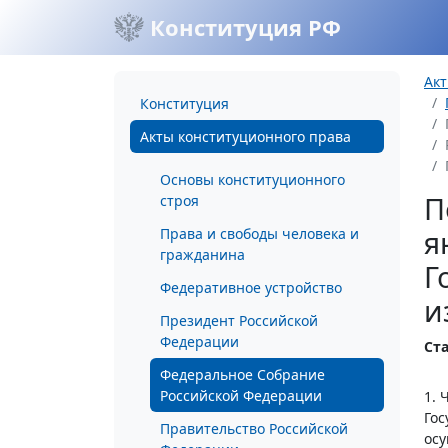
Конституция РФ
Акт
Конституция
Акты конституционного права
Основы конституционного
П
строя
я
Права и свободы человека и
гражданина
Г
Федеративное устройство
и
Президент Российской
Федерации
Ста
Федеральное Собрание
Российской Федерации
1. 
Гос
Правительство Российской
осу