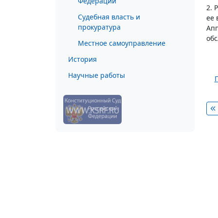
Федерации
2. 
Судебная власть и
ее 
прокуратура
Апп
обс
Местное самоуправление
История
Научные работы
П