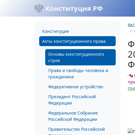
Конституция РФ
Акт
Конституция
Ф
Акты конституционного права
2
Основы конституционного
строя
Ф
Права и свободы человека и
гражданина
при
Федеративное устройство
пр
Президент Российской
Федерации
Федеральное Собрание
Российской Федерации
Правительство Российской