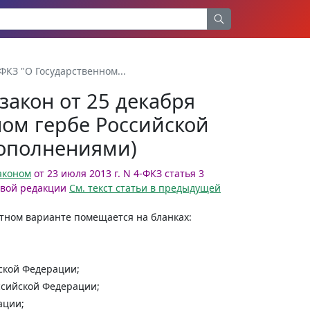
ФКЗ "О Государственном...
акон от 25 декабря
ном гербе Российской
дополнениями)
аконом
от 23 июля 2013 г. N 4-ФКЗ статья 3
овой редакции
См. текст статьи в предыдущей
етном варианте помещается на бланках:
ской Федерации;
ссийской Федерации;
ации;