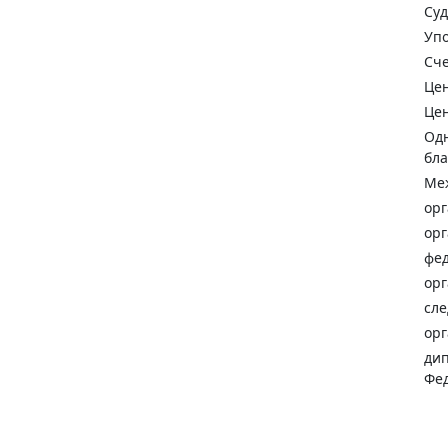
Суд
Упо
Сче
Цен
Цен
Одн
бла
Меж
орг
орг
фед
орг
сле
орг
дип
Фед