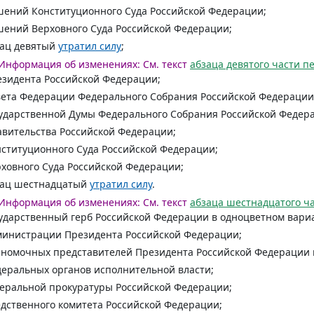
ений Конституционного Суда Российской Федерации;
ений Верховного Суда Российской Федерации;
зац девятый
утратил силу
;
Информация об изменениях:
См. текст
абзаца девятого части п
зидента Российской Федерации;
ета Федерации Федерального Собрания Российской Федерации
ударственной Думы Федерального Собрания Российской Федер
вительства Российской Федерации;
ституционного Суда Российской Федерации;
ховного Суда Российской Федерации;
зац шестнадцатый
утратил силу
.
Информация об изменениях:
См. текст
абзаца шестнадцатого ча
ударственный герб Российской Федерации в одноцветном вари
министрации Президента Российской Федерации;
номочных представителей Президента Российской Федерации в
еральных органов исполнительной власти;
еральной прокуратуры Российской Федерации;
дственного комитета Российской Федерации;