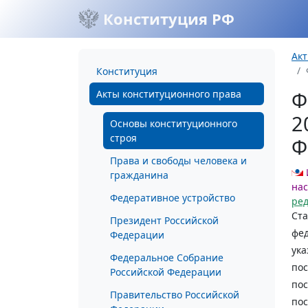
Конституция РФ
Акт
Конституция
Ф
Акты конституционного права
2
Основы конституционного
строя
Ф
Права и свободы человека и
гражданина
нас
Федеративное устройство
ре
Ста
Президент Российской
фед
Федерации
ука
Федеральное Собрание
пос
Российской Федерации
пос
Правительство Российской
пос