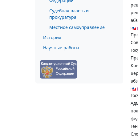
Федерации
реш
Судебная власть и
реш
прокуратура
аб
Местное самоуправление
Пре
История
Сов
Научные работы
Гос
Пра
Кон
Вер
аб
Гос
Ад
пол
фед
Ген
Сле