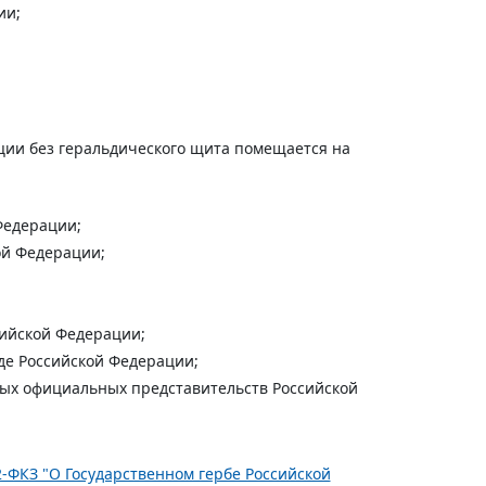
ии;
ции без геральдического щита помещается на
Федерации;
ой Федерации;
сийской Федерации;
де Российской Федерации;
ных официальных представительств Российской
2-ФКЗ "О Государственном гербе Российской