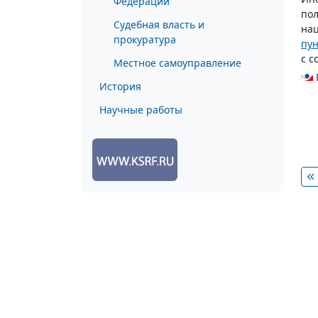
Федерации
пол
Судебная власть и
нац
прокуратура
пун
с с
Местное самоуправление
История
Научные работы