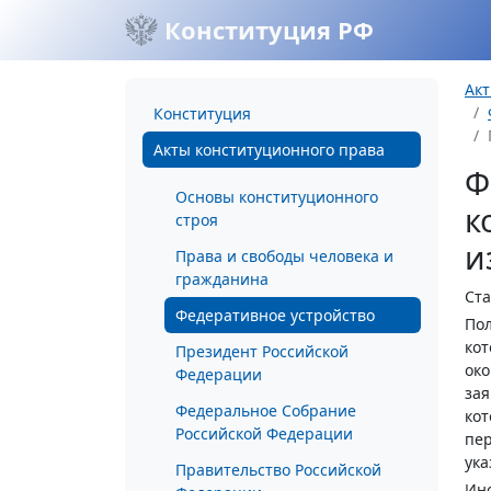
Конституция РФ
Акт
Конституция
Акты конституционного права
Ф
Основы конституционного
к
строя
и
Права и свободы человека и
гражданина
Ста
Федеративное устройство
Пол
кот
Президент Российской
око
Федерации
зая
Федеральное Собрание
кот
Российской Федерации
пер
ука
Правительство Российской
Ино