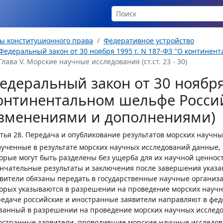
ы конституционного права
Федеративное устройство
Федеральный закон от 30 ноября 1995 г. N 187-ФЗ "О контине
Глава V. Морские научные исследования (ст.ст. 23 - 30)
едеральный закон от 30 ноября 
онтинентальном шельфе Россий
зменениями и дополнениями)
тья 28.
Передача и опубликование результатов морских научны
ученные в результате морских научных исследований данные, 
орые могут быть разделены без ущерба для их научной ценности
нчательные результаты и заключения после завершения указа
вители обязаны передать в государственные научные организ
орых указываются в разрешении на проведение морских научн
едаче российские и иностранные заявители направляют в фед
занный в разрешении на проведение морских научных исслед
странные заявители, проводившие морские научные исследов