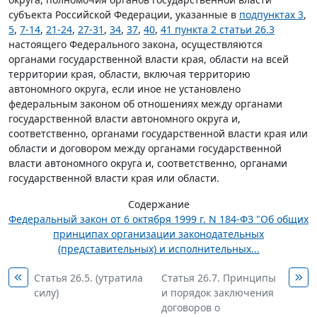
субъекта Российской Федерации, указанные в
подпунктах 3
,
5
,
7-14
,
21-24
,
27-31
,
34
,
37
,
40
,
41 пункта 2 статьи 26.3
настоящего Федерального закона, осуществляются
органами государственной власти края, области на всей
территории края, области, включая территорию
автономного округа, если иное не установлено
федеральным законом об отношениях между органами
государственной власти автономного округа и,
соответственно, органами государственной власти края или
области и договором между органами государственной
власти автономного округа и, соответственно, органами
государственной власти края или области.
Содержание
Федеральный закон от 6 октября 1999 г. N 184-ФЗ "Об общих
принципах организации законодательных
(представительных) и исполнительных...
Статья 26.5. (утратила
Статья 26.7. Принципы
силу)
и порядок заключения
договоров о