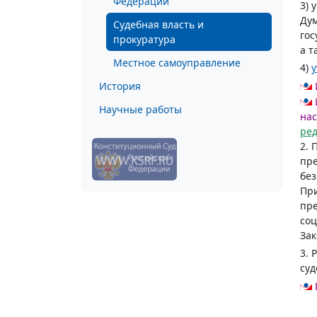
Федерации
3) 
Дум
Судебная власть и
гос
прокуратура
а т
Местное самоуправление
4)
у
История
Научные работы
нас
ре
2. 
пре
без
При
пре
соц
Зак
3. 
суд