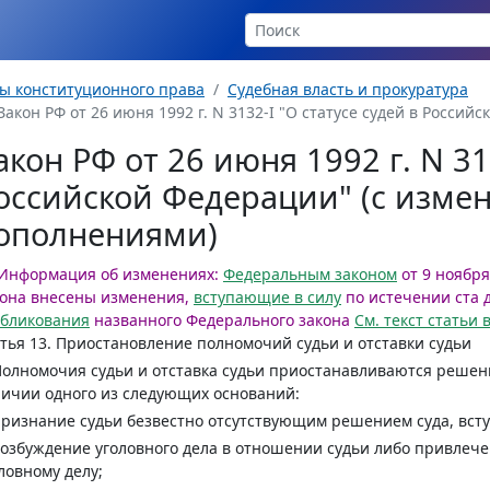
ы конституционного права
Судебная власть и прокуратура
Закон РФ от 26 июня 1992 г. N 3132-I "О статусе судей в Россий
акон РФ от 26 июня 1992 г. N 31
оссийской Федерации" (с изме
ополнениями)
Информация об изменениях:
Федеральным законом
от 9 ноября
кона внесены изменения,
вступающие в силу
по истечении ста 
убликования
названного Федерального закона
См. текст статьи
тья 13.
Приостановление полномочий судьи и отставки судьи
Полномочия судьи и отставка судьи приостанавливаются реше
ичии одного из следующих оснований:
признание судьи безвестно отсутствующим решением суда, вст
возбуждение уголовного дела в отношении судьи либо привлече
ловному делу;