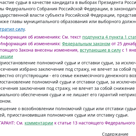
участие судьи в качестве кандидата в выборах Президента Рос
ы Федерального Собрания Российской Федерации, в законодат
ударственной власти субъекта Российской Федерации, предст
акже главы муниципального образования или выборного должн
тратил силу
.
Информация об изменениях:
См. текст
подпункта 4 пункта 1 ста
Информация об изменениях:
Федеральным законом
от 25 декабр
тоящего Закона внесены изменения,
вступающие в силу
с 1 янв
дакции
Приостановление полномочий судьи и отставки судьи, за исключ
сечения избрано заключение под стражу, не влечет за собой 
вестно отсутствующим - его семье ежемесячного денежного в
остановление полномочий судьи и отставки судьи, за исключе
сечения заключения под стражу, не влечет за собой снижение
иального обеспечения судьи и не лишает его гарантий непри
оном.
Решение о возобновлении полномочий судьи или отставки суд
ей, приостановившая полномочия судьи или отставку судьи.
ГАРАНТ:
См.
комментарии
к статье 13 настоящего Федерального
Содержание