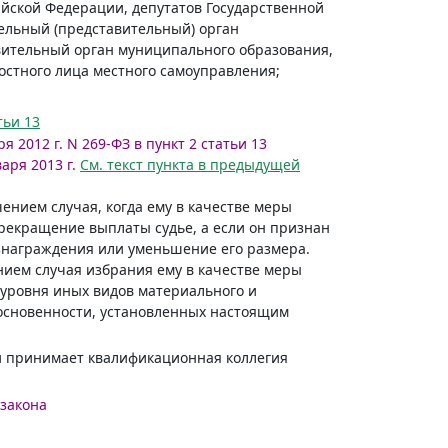
сийской Федерации, депутатов Государственной
ельный (представительный) орган
авительный орган муниципального образования,
остного лица местного самоуправления;
тьи 13
я 2012 г. N 269-ФЗ в пункт 2 статьи 13
аря 2013 г.
См. текст пункта в предыдущей
ением случая, когда ему в качестве меры
прекращение выплаты судье, а если он признан
ознаграждения или уменьшение его размера.
нием случая избрания ему в качестве меры
 уровня иных видов материального и
косновенности, установленных настоящим
ьи принимает квалификационная коллегия
 закона