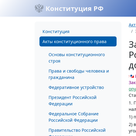
Конституция РФ
Акт
Конституция
З
Акты конституционного права
Р
Основы конституционного
строя
д
Права и свободы человека и
гражданина
За
Федеративное устройство
оп
Ста
Президент Российской
1. 
Федерации
нал
Федеральное Собрание
1) 
Российской Федерации
2) 
Правительство Российской
уго