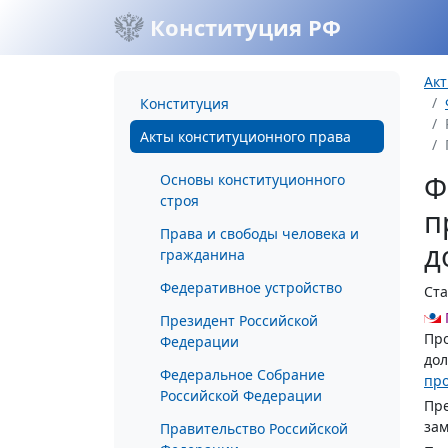
Конституция РФ
Акт
Конституция
Акты конституционного права
Ф
Основы конституционного
строя
п
Права и свободы человека и
д
гражданина
Федеративное устройство
Ста
Президент Российской
Про
Федерации
дол
Федеральное Собрание
про
Российской Федерации
Пре
зам
Правительство Российской