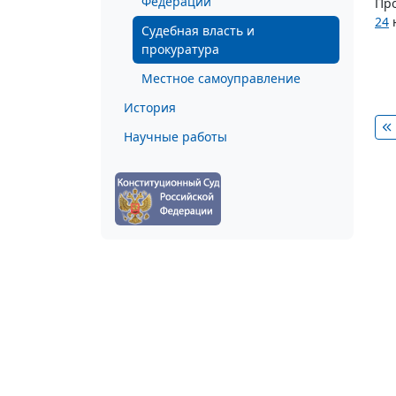
Федерации
Про
24
н
Судебная власть и
прокуратура
Местное самоуправление
История
Научные работы