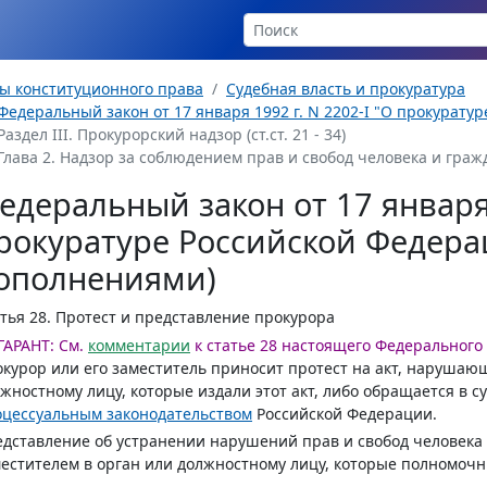
ы конституционного права
Судебная власть и прокуратура
Федеральный закон от 17 января 1992 г. N 2202-I "О прокурату
Раздел III. Прокурорский надзор (ст.ст. 21 - 34)
Глава 2. Надзор за соблюдением прав и свобод человека и граждан
едеральный закон от 17 января 
рокуратуре Российской Федера
ополнениями)
тья 28.
Протест и представление прокурора
ГАРАНТ:
См.
комментарии
к статье 28 настоящего Федерального
курор или его заместитель приносит протест на акт, нарушаю
жностному лицу, которые издали этот акт, либо обращается в с
цессуальным законодательством
Российской Федерации.
дставление об устранении нарушений прав и свобод человека 
естителем в орган или должностному лицу, которые полномоч