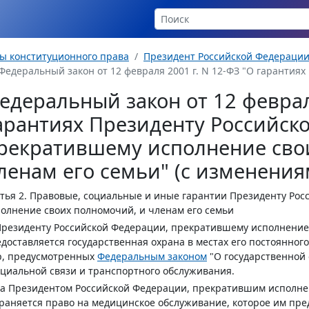
ы конституционного права
Президент Российской Федераци
Федеральный закон от 12 февраля 2001 г. N 12-ФЗ "О гарантиях 
едеральный закон от 12 феврал
арантиях Президенту Российск
рекратившему исполнение сво
ленам его семьи" (с изменени
тья 2.
Правовые, социальные и иные гарантии Президенту Рос
олнение своих полномочий, и членам его семьи
Президенту Российской Федерации, прекратившему исполнени
доставляется государственная охрана в местах его постоянно
р, предусмотренных
Федеральным законом
"О государственной 
циальной связи и транспортного обслуживания.
За Президентом Российской Федерации, прекратившим исполне
раняется право на медицинское обслуживание, которое им пр