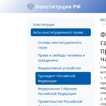
Конституция РФ
Акт
Конституция
Ф
Акты конституционного права
г
Основы конституционного
строя
п
Права и свободы человека и
ч
гражданина
Ста
Федеративное устройство
исп
Президент Российской
1. 
Федерации
пре
ме
Федеральное Собрание
спе
Российской Федерации
2. 
Правительство Российской
сох