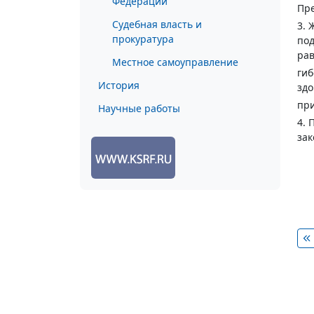
Федерации
Пре
Судебная власть и
3. 
прокуратура
под
рав
Местное самоуправление
гиб
История
здо
при
Научные работы
4. 
зак