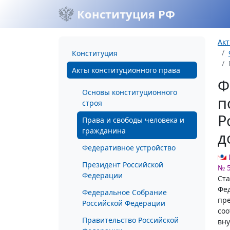
Конституция РФ
Акт
Конституция
Акты конституционного права
Ф
Основы конституционного
п
строя
Р
Права и свободы человека и
гражданина
д
Федеративное устройство
Президент Российской
№ 
Федерации
Ста
Фед
Федеральное Собрание
пре
Российской Федерации
соо
Правительство Российской
вну