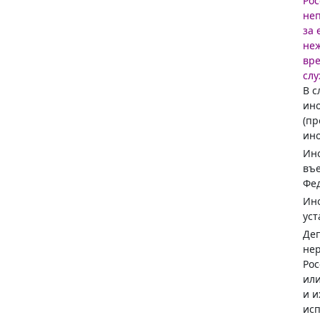
Рос
неп
за 
неж
вре
слу
В с
ино
(пр
ино
Ино
въе
Фед
Ино
уст
Деп
нер
Рос
или
и и
исп