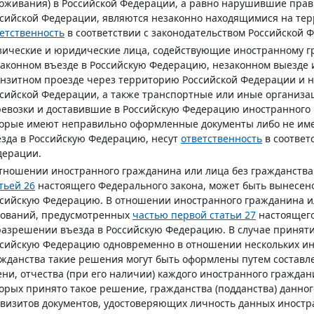
оживания) в Российской Федерации, а равно нарушившие прав
сийской Федерации, являются незаконно находящимися на тер
етственность
в соответствии с законодательством Российской 
ические и юридические лица, содействующие иностранному гр
аконном въезде в Российскую Федерацию, незаконном выезде 
нзитном проезде через территорию Российской Федерации и 
сийской Федерации, а также транспортные или иные организ
евозки и доставившие в Российскую Федерацию иностранного 
орые имеют неправильно оформленные документы либо не име
зда в Российскую Федерацию, несут
ответственность
в соответ
дерации.
тношении иностранного гражданина или лица без гражданств
тьей 26
настоящего Федерального закона, может быть вынесен
сийскую Федерацию. В отношении иностранного гражданина и
нований, предусмотренных
частью первой статьи 27
настоящего
азрешении въезда в Российскую Федерацию. В случае принят
сийскую Федерацию одновременно в отношении нескольких ино
жданства такие решения могут быть оформлены путем составле
ни, отчества (при его наличии) каждого иностранного граждан
орых принято такое решение, гражданства (подданства) данног
визитов документов, удостоверяющих личность данных иностр