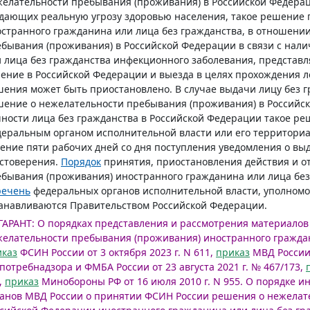
елательности пребывания (проживания) в Российской Федераци
дающих реальную угрозу здоровью населения, такое решение п
странного гражданина или лица без гражданства, в отношени
бывания (проживания) в Российской Федерации в связи с нали
 лица без гражданства инфекционного заболевания, представ
ение в Российской Федерации и выезда в целях прохождения ле
ения может быть приостановлено. В случае выдачи лицу без г
ение о нежелательности пребывания (проживания) в Российс
ности лица без гражданства в Российской Федерации такое 
еральным органом исполнительной власти или его территори
ение пяти рабочих дней со дня поступления уведомления о выд
стоверения.
Порядок
принятия, приостановления действия и 
бывания (проживания) иностранного гражданина или лица без
речень
федеральных органов исполнительной власти, уполном
анавливаются Правительством Российской Федерации.
ГАРАНТ:
О порядках представления и рассмотрения материалов 
елательности пребывания (проживания) иностранного граждани
иказ
ФСИН России от 3 октября 2023 г. N 611,
приказ
МВД России о
потребнадзора и ФМБА России от 23 августа 2021 г. № 467/173,
,
приказ
Минобороны РФ от 16 июля 2010 г. N 955.
О порядке и
анов МВД России о принятии ФСИН России решения о нежелат