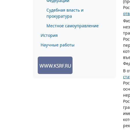
Федерации
(пр
Рос
Судебная власть и
отв
прокуратура
Физ
Местное самоуправление
нез
тра
История
Рос
Научные работы
пер
кот
въе
Фе
В о
ста
Рос
ос
нер
Рос
гра
име
кот
рек