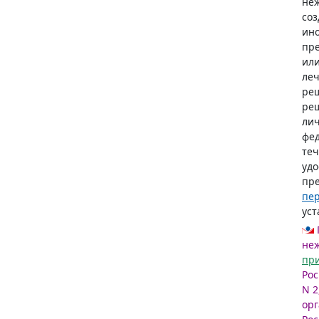
неж
соз
ино
пре
или
леч
реш
реш
лич
фед
теч
удо
пре
пе
уст
неж
пр
Рос
N 2
орг