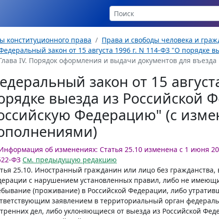
ы конституционного права
Права и свободы человека и гра
Федеральный закон от 15 августа 1996 г. N 114-ФЗ "О порядке вы
Глава IV. Порядок оформления и выдачи документов для въезда 
едеральный закон от 15 августа
орядке выезда из Российской Ф
оссийскую Федерацию" (с изм
ополнениями)
Информация об изменениях:
Статья 25.10 изменена с 1 июня 202
522-ФЗ
См. предыдущую редакцию
тья 25.10
. Иностранный гражданин или лицо без гражданства,
ерации с нарушением установленных правил, либо не имеющи
бывание (проживание) в Российской Федерации, либо утратив
тветствующим заявлением в территориальный орган федеральн
тренних дел, либо уклоняющиеся от выезда из Российской Фе