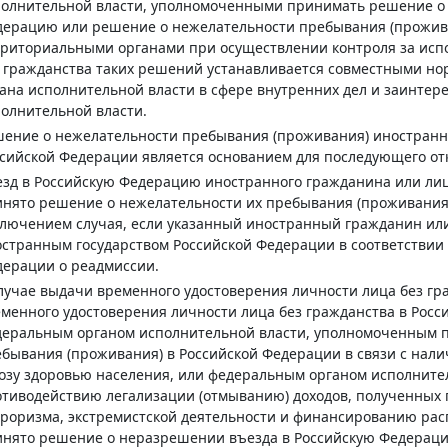
полнительной власти, уполномоченными принимать решение о
ерацию или решение о нежелательности пребывания (прожива
рриториальными органами при осуществлении контроля за ис
 гражданства таких решений устанавливается совместными н
ана исполнительной власти в сфере внутренних дел и заинте
олнительной власти.
ение о нежелательности пребывания (проживания) иностранно
сийской Федерации является основанием для последующего от
зд в Российскую Федерацию иностранного гражданина или лиц
нято решение о нежелательности их пребывания (проживания) 
лючением случая, если указанный иностранный гражданин или
странным государством Российской Федерации в соответствии
ерации о реадмиссии.
лучае выдачи временного удостоверения личности лица без г
менного удостоверения личности лица без гражданства в Росс
деральным органом исполнительной власти, уполномоченным 
бывания (проживания) в Российской Федерации в связи с нал
озу здоровью населения, или федеральным органом исполнит
тиводействию легализации (отмыванию) доходов, полученных
роризма, экстремистской деятельности и финансированию рас
инято решение о неразрешении въезда в Российскую Федерац