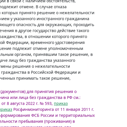
и в связи с наличием обстоятельств,
одлежит отмене. В случае отказа
и которых принято решение о нежелательности
чием у указанного иностранного гражданина
ляющего опасность для окружающих, проходить
чения в другое государство действие такого
ражданства, в отношении которого принято
кой Федерации, временного удостоверения
решение подлежит отмене уполномоченным
альным органом, принявшим такое решение, в
аче лицу без гражданства указанного
отмены решения о нежелательности
 гражданства в Российской Федерации и
оченных принимать такое решение,
(документов) для принятия решения о
на или лица без гражданства в РФ см.:
т 8 августа 2022 г. № 593,
приказ
приказ
Росфинмониторинга от 11 января 2011 г.
нформирования ФСБ России и территориальных
ельности пребывания (проживания) в