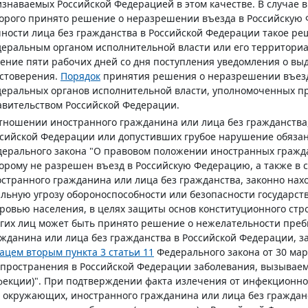
знаваемых Российской Федерацией в этом качестве. В случае 
орого принято решение о неразрешении въезда в Российскую
ности лица без гражданства в Российской Федерации такое 
еральным органом исполнительной власти или его территори
ение пяти рабочих дней со дня поступления уведомления о выд
стоверения.
Порядок
принятия решения о неразрешении въез
еральных органов исполнительной власти, уполномоченных п
вительством Российской Федерации.
тношении иностранного гражданина или лица без гражданства
сийской Федерации или допустивших грубое нарушение обяза
ерального закона "О правовом положении иностранных гражда
орому не разрешен въезд в Российскую Федерацию, а также в 
странного гражданина или лица без гражданства, законно нах
льную угрозу обороноспособности или безопасности государств
ровью населения, в целях защиты основ конституционного стро
гих лиц может быть принято решение о нежелательности преб
жданина или лица без гражданства в Российской Федерации, 
ацем вторым пункта 3 статьи 11
Федерального закона от 30 мар
пространения в Российской Федерации заболевания, вызываем
екции)". При подтверждении факта излечения от инфекционно
 окружающих, иностранного гражданина или лица без граждан