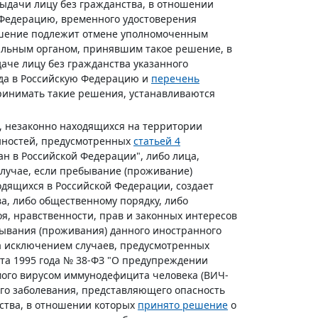
выдачи лицу без гражданства, в отношении
 Федерацию, временного удостоверения
решение подлежит отмене уполномоченным
альным органом, принявшим такое решение, в
аче лицу без гражданства указанного
да в Российскую Федерацию и
перечень
ринимать такие решения, устанавливаются
, незаконно находящихся на территории
нностей, предусмотренных
статьей 4
н в Российской Федерации", либо лица,
случае, если пребывание (проживание)
одящихся в Российской Федерации, создает
а, либо общественному порядку, либо
я, нравственности, прав и законных интересов
ывания (проживания) данного иностранного
за исключением случаев, предусмотренных
та 1995 года № 38-ФЗ "О предупреждении
ого вирусом иммунодефицита человека (ВИЧ-
го заболевания, представляющего опасность
ства, в отношении которых
принято решение
о