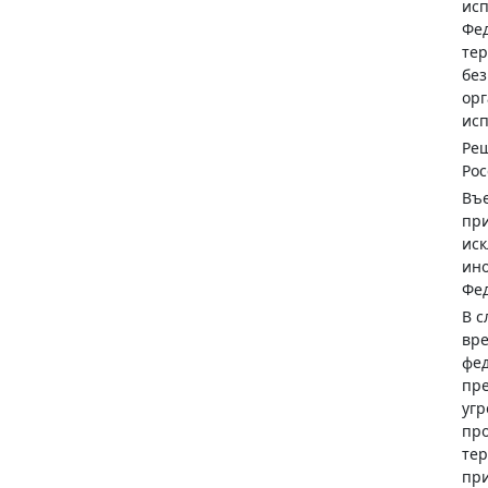
ис
Фед
те
без
орг
исп
Реш
Рос
Въе
при
иск
ино
Фед
В с
вре
фе
пре
угр
про
тер
пр