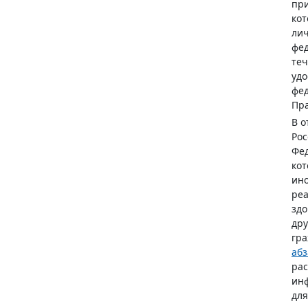
при
кот
лич
фед
теч
удо
фед
Пра
В о
Рос
Фед
кот
ино
реа
здо
дру
гра
абз
рас
инф
для