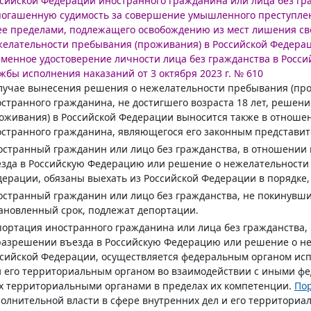
сийской Федерации иностранного гражданина или лица без гр
огашенную судимость за совершение умышленного преступлен
ее пределами, подлежащего освобождению из мест лишения с
елательности пребывания (проживания) в Российской Федерац
менное удостоверение личности лица без гражданства в Росс
жбы исполнения наказаний от 3 октября 2023 г. № 610
лучае вынесения решения о нежелательности пребывания (пр
странного гражданина, не достигшего возраста 18 лет, решен
оживания) в Российской Федерации выносится также в отноше
странного гражданина, являющегося его законным представит
странный гражданин или лицо без гражданства, в отношении
зда в Российскую Федерацию или решение о нежелательности 
ерации, обязаны выехать из Российской Федерации в порядке
странный гражданин или лицо без гражданства, не покинувш
ановленный срок, подлежат депортации.
ортация иностранного гражданина или лица без гражданства,
азрешении въезда в Российскую Федерацию или решение о не
сийской Федерации, осуществляется федеральным органом исп
 его территориальным органом во взаимодействии с иными ф
х территориальными органами в пределах их компетенции.
По
олнительной власти в сфере внутренних дел и его территори