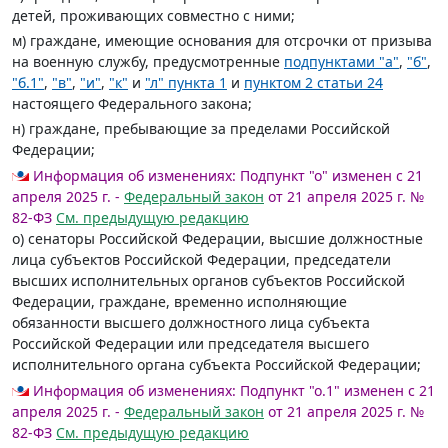
детей, проживающих совместно с ними;
м) граждане, имеющие основания для отсрочки от призыва
на военную службу, предусмотренные
подпунктами "а"
,
"б"
,
"б.1"
,
"в"
,
"и"
,
"к"
и
"л" пункта 1
и
пунктом 2 статьи 24
настоящего Федерального закона;
н) граждане, пребывающие за пределами Российской
Федерации;
Информация об изменениях:
Подпункт "о" изменен с 21
апреля 2025 г. -
Федеральный закон
от 21 апреля 2025 г. №
82-ФЗ
См. предыдущую редакцию
о) сенаторы Российской Федерации, высшие должностные
лица субъектов Российской Федерации, председатели
высших исполнительных органов субъектов Российской
Федерации, граждане, временно исполняющие
обязанности высшего должностного лица субъекта
Российской Федерации или председателя высшего
исполнительного органа субъекта Российской Федерации;
Информация об изменениях:
Подпункт "о.1" изменен с 21
апреля 2025 г. -
Федеральный закон
от 21 апреля 2025 г. №
82-ФЗ
См. предыдущую редакцию