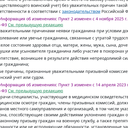
ществляющего воинский учет) без уважительных причин такой
етственности в соответствии с
законодательством
Российской 
Информация об изменениях:
Пункт 2 изменен с 4 ноября 2025 г.
-ФЗ
См. предыдущую редакцию
Уважительными причинами неявки гражданина при условии до
олевание или увечье гражданина, связанные с утратой трудосп
елое состояние здоровья отца, матери, жены, мужа, сына, доче
ушки или усыновителя гражданина либо участие в похоронах у
пятствие, возникшее в результате действия непреодолимой сил
и гражданина;
е причины, признанные уважительными призывной комиссией,
нский учет или судом.
Информация об изменениях:
Пункт 3 изменен с 14 апреля 2023 г
-ФЗ
См. предыдущую редакцию
Врачи-специалисты, участвующие в медицинском освидетельст
ицинском осмотре граждан, члены призывных комиссий, должн
анов местного самоуправления и организаций, в том числе ук
она, способствующие своими действиями уклонению граждан о
аконному призыву граждан на военную службу, а также преп
язанности или не исполняющие обязанности, установленные 