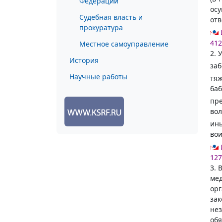
Федерации
осу
Судебная власть и
отв
прокуратура
412
Местное самоуправление
2. 
История
заб
Научные работы
тяж
баб
пре
вол
ины
вои
127
3. 
мед
орг
зак
нез
об