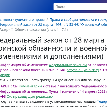
ы конституционного права
Права и свободы человека и гра
Федеральный закон от 28 марта 1998 г. N 53-ФЗ "О воинской об
Раздел I. Общие положения (ст.ст. 1 - 7.1)
едеральный закон от 28 марта 1
оинской обязанности и военной
зменениями и дополнениями)
Информация об изменениях:
Федеральным законом
от 22 авгус
ерального закона внесены изменения,
вступающие в силу
с 1 
дакции
тья 7
. Ответственность граждан и должностных лиц за наруше
ГАРАНТ:
См.
комментарии
к статье 7 настоящего Федерального 
Информация об изменениях:
Пункт 1 изменен с 14 апреля 2023 г
-ФЗ
См. предыдущую редакцию
В случае неявки гражданина в установленные настоящим
Федер
том числе в установленные время и место по вызову (повестке)