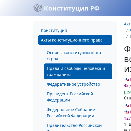
Конституция РФ
Акт
Конституция
Акты конституционного права
Ф
Основы конституционного
в
строя
и
Права и свободы человека и
гражданина
Федеративное устройство
Фед
ре
Президент Российской
Ста
Федерации
Федеральное Собрание
Российской Федерации
127
1. 
Правительство Российской
(в 