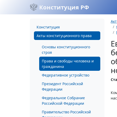
Конституция РФ
Акт
Конституция
Акты конституционного права
Е
Основы конституционного
б
строя
о
Права и свободы человека и
гражданина
н
Федеративное устройство
Ста
Президент Российской
Федерации
Ком
Федеральное Собрание
на
Российской Федерации
Правительство Российской