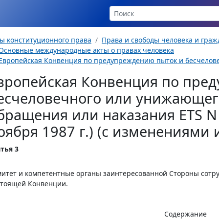
ы конституционного права
Права и свободы человека и гра
Основные международные акты о правах человека
Европейская Конвенция по предупреждению пыток и бесчелове
вропейская Конвенция по пре
есчеловечного или унижающег
бращения или наказания ETS N 
оября 1987 г.) (с изменениями
тья 3
итет и компетентные органы заинтересованной Стороны сотру
стоящей Конвенции.
Содержание