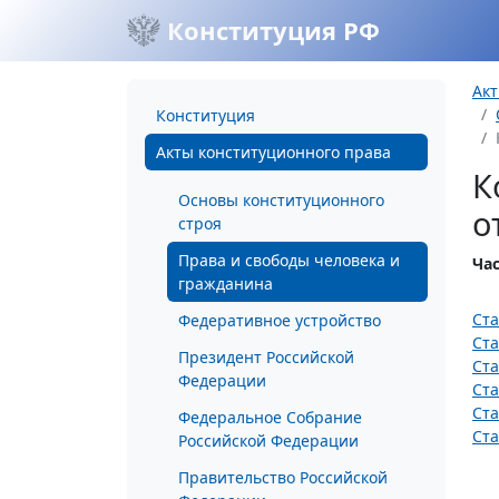
Конституция РФ
Акт
Конституция
Акты конституционного права
К
Основы конституционного
о
строя
Права и свободы человека и
Час
гражданина
Ста
Федеративное устройство
Ста
Президент Российской
Ста
Федерации
Ста
Ста
Федеральное Собрание
Ста
Российской Федерации
Правительство Российской