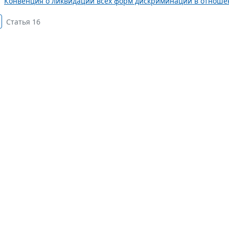
Конвенция о ликвидации всех форм дискриминации в отношен
Статья 16