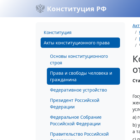
Конституция РФ
Акт
Конституция
Акты конституционного права
К
Основы конституционного
строя
о
Права и свободы человека и
гражданина
Ста
Федеративное устройство
Гос
Президент Российской
жен
Федерации
усл
Федеральное Собрание
a) 
Российской Федерации
b) 
а т
Правительство Российской
с) 