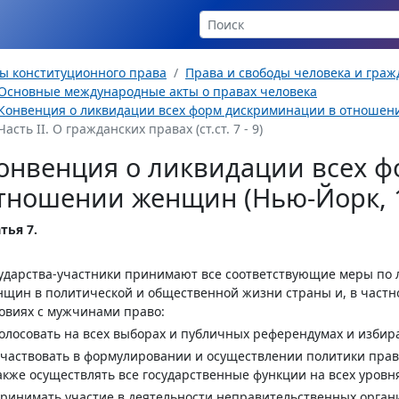
ы конституционного права
Права и свободы человека и гра
Основные международные акты о правах человека
Конвенция о ликвидации всех форм дискриминации в отношении
Часть II. О гражданских правах (ст.ст. 7 - 9)
онвенция о ликвидации всех 
тношении женщин (Нью-Йорк, 18
тья 7.
ударства-участники принимают все соответствующие меры по
щин в политической и общественной жизни страны и, в част
овиях с мужчинами право:
голосовать на всех выборах и публичных референдумах и избир
участвовать в формулировании и осуществлении политики прав
акже осуществлять все государственные функции на всех уровн
принимать участие в деятельности неправительственных орга