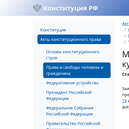
Конституция РФ
Акт
Конституция
Акты конституционного права
М
Основы конституционного
строя
к
Права и свободы человека и
гражданина
Ста
Федеративное устройство
Заи
Президент Российской
пре
Федерации
19
и
док
Федеральное Собрание
Российской Федерации
Правительство Российской