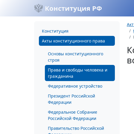
Конституция РФ
Акт
Конституция
Акты конституционного права
К
Основы конституционного
в
строя
Права и свободы человека и
гражданина
Федеративное устройство
Президент Российской
Федерации
Федеральное Собрание
Российской Федерации
Правительство Российской