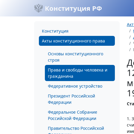
Конституция РФ
Акт
Конституция
Акты конституционного права
Основы конституционного
Д
строя
1
Права и свободы человека и
гражданина
м
Федеративное устройство
1
Президент Российской
Федерации
Ст
Федеральное Собрание
Российской Федерации
1. 
счи
Правительство Российской
име