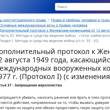
ы конституционного права
Права и свободы человека и гра
Основные международные акты о правах человека
Дополнительный протокол к Женевским конвенциям от 12 августа
Часть III. Методы и средства ведения войны - статус комбатантов
Раздел I. Методы и средства ведения войны (ст.ст. 35 - 42)
ополнительный протокол к Же
2 августа 1949 года, касающий
еждународных вооруженных ко
977 г. (Протокол I) (с изменен
атья 37 - Запрещение вероломства
Запрещается убивать, наносить ранения или брать в плен прот
таются действия, направленные на то, чтобы вызвать доверие 
ет право на защиту или обязан предоставить такую защиту со