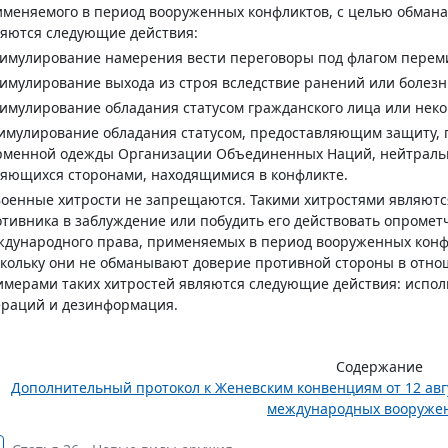
меняемого в период вооруженных конфликтов, с целью обмана
яются следующие действия:
симулирование намерения вести переговоры под флагом перем
симулирование выхода из строя вследствие ранений или болезн
симулирование обладания статусом гражданского лица или неко
симулирование обладания статусом, предоставляющим защиту, 
менной одежды Организации Объединенных Наций, нейтральных
яющихся сторонами, находящимися в конфликте.
Военные хитрости не запрещаются. Такими хитростями являютс
тивника в заблуждение или побудить его действовать опромет
дународного права, применяемых в период вооруженных конф
кольку они не обманывают доверие противной стороны в отно
мерами таких хитростей являются следующие действия: испол
ераций и дезинформация.
Содержание
Дополнительный протокол к Женевским конвенциям от 12 авг
международных вооружен