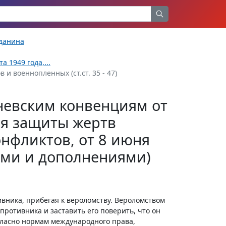
жданина
 1949 года,...
 и военнопленных (ст.ст. 35 - 47)
невским конвенциям от
ся защиты жертв
нфликтов, от 8 июня
иями и дополнениями)
ивника, прибегая к вероломству. Вероломством
противника и заставить его поверить, что он
гласно нормам международного права,