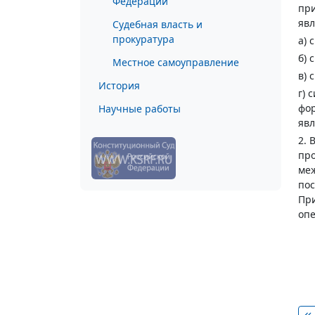
Федерации
при
явл
Судебная власть и
прокуратура
а) 
б) 
Местное самоуправление
в) 
История
г) 
фор
Научные работы
явл
2. 
про
меж
пос
При
оп