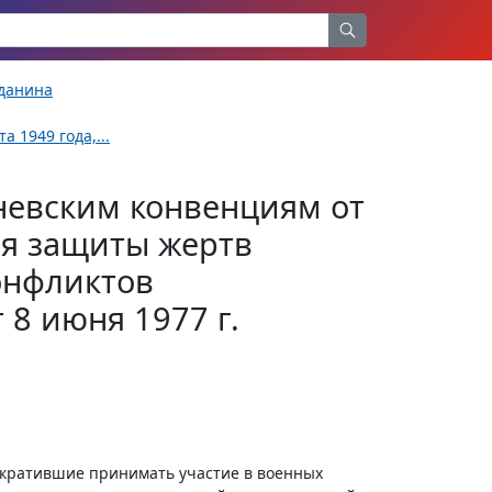
жданина
 1949 года,...
невским конвенциям от
ся защиты жертв
онфликтов
 8 июня 1977 г.
екратившие принимать участие в военных