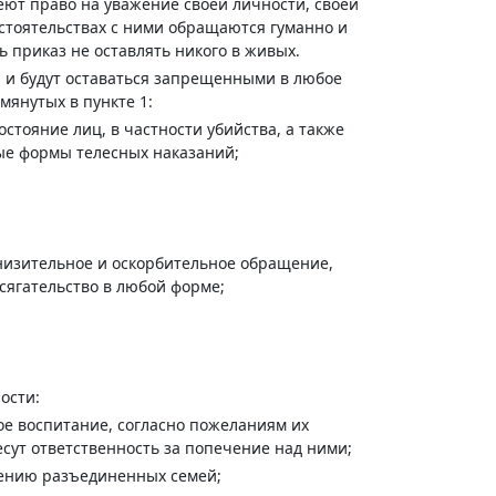
меют право на уважение своей личности, своей
бстоятельствах с ними обращаются гуманно и
ь приказ не оставлять никого в живых.
 и будут оставаться запрещенными в любое
мянутых в пункте 1:
остояние лиц, в частности убийства, а также
ые формы телесных наказаний;
унизительное и оскорбительное обращение,
сягательство в любой форме;
ости:
ое воспитание, согласно пожеланиям их
несут ответственность за попечение над ними;
нению разъединенных семей;