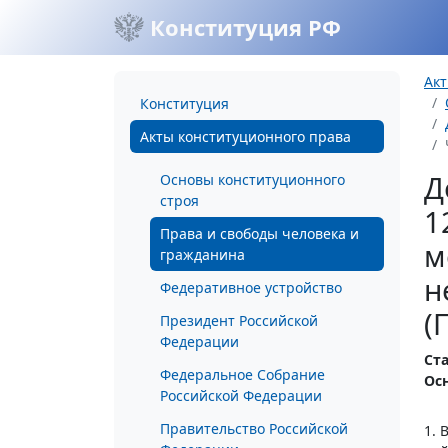
Конституция РФ
Акт
Конституция
Акты конституционного права
Д
Основы конституционного
строя
1
Права и свободы человека и
м
гражданина
н
Федеративное устройство
(
Президент Российской
Федерации
Ста
Федеральное Собрание
Ос
Российской Федерации
Правительство Российской
1. 