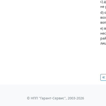
c) 
не 
d) 
воз
воп
e) 
нес
рай
лиц
© НПП "Гарант-Сервис", 2003-2026