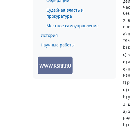
Федерации
дей
чес
Судебная власть и
без
прокуратура
2. 
Местное самоуправление
вре
a) 
История
так
Научные работы
b) 
c) 
d) 
e) 
изн
f) 
g) 
h) 
3. 
a) 
род
b) 