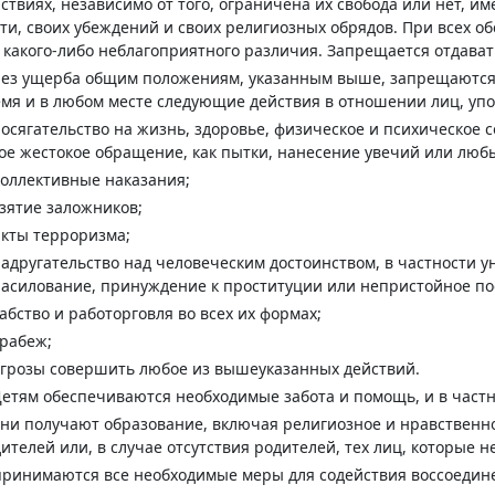
ствиях, независимо от того, ограничена их свобода или нет, и
ти, своих убеждений и своих религиозных обрядов. При всех о
 какого-либо неблагоприятного различия. Запрещается отдават
Без ущерба общим положениям, указанным выше, запрещаются
мя и в любом месте следующие действия в отношении лиц, упо
посягательство на жизнь, здоровье, физическое и психическое с
ое жестокое обращение, как пытки, нанесение увечий или люб
коллективные наказания;
взятие заложников;
акты терроризма;
надругательство над человеческим достоинством, в частности 
асилование, принуждение к проституции или непристойное по
рабство и работорговля во всех их формах;
грабеж;
угрозы совершить любое из вышеуказанных действий.
Детям обеспечиваются необходимые забота и помощь, и в частн
они получают образование, включая религиозное и нравственн
ителей или, в случае отсутствия родителей, тех лиц, которые 
принимаются все необходимые меры для содействия воссоеди