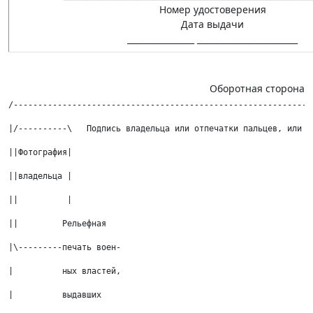
Номер удостоверения
Дата выдачи
________________ ________________________
Оборотная сторона
/-------------------------------------------------------------
|/----------\   Подпись владельца или отпечатки пальцев, или т
||Фотография|                                                 
||владельца |                                                 
||          |                                                 
||         Рельефная                                          
|\---------печать воен-                                       
|          ных властей,                                       
|          выдавших                                           