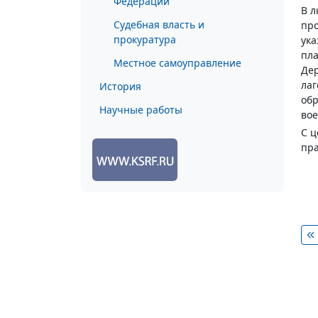
Федерации
В л
Судебная власть и
про
прокуратура
ука
пла
Местное самоуправление
Дер
лаг
История
обр
Научные работы
во
С 
пр