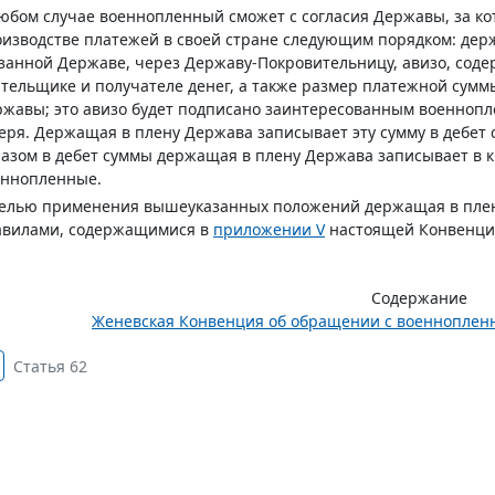
юбом случае военнопленный сможет с согласия Державы, за ко
изводстве платежей в своей стране следующим порядком: дер
занной Державе, через Державу-Покровительницу, авизо, сод
тельщике и получателе денег, а также размер платежной сум
жавы; это авизо будет подписано заинтересованным военноп
еря. Держащая в плену Держава записывает эту сумму в дебет
азом в дебет суммы держащая в плену Держава записывает в к
еннопленные.
целью применения вышеуказанных положений держащая в плен
авилами, содержащимися в
приложении V
настоящей Конвенци
Содержание
Женевская Конвенция об обращении с военнопленным
Статья 62