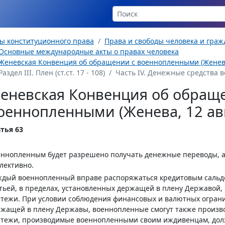
ы конституционного права
Права и свободы человека и гра
Основные международные акты о правах человека
Женевская Конвенция об обращении с военнопленными (Женева, 
Раздел III. Плен (ст.ст. 17 - 108)
Часть IV. Денежные средства во
еневская Конвенция об обращ
оеннопленными (Женева, 12 авгу
тья 63
еннопленным будет разрешено получать денежные переводы, 
лективно.
дый военнопленный вправе распоряжаться кредитовым сальдо
тьей, в пределах, установленных держащей в плену Державой,
тежи. При условии соблюдения финансовых и валютных ограни
жащей в плену Державы, военнопленные смогут также производ
тежи, производимые военнопленными своим иждивенцам, долж