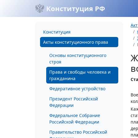
Конституция РФ
Акт
Конституция
Акты конституционного права
Ж
Основы конституционного
строя
в
Права и свободы человека и
гражданина
Ста
Федеративное устройство
Во
Президент Российской
кол
Федерации
Каж
Федеральное Собрание
ста
Российской Федерации
пла
дер
Правительство Российской
пла