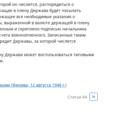
торой он числится, распорядиться о
жащая в плену Держава будет посылать
ержащее все необходимые указания о
мы, выраженной в валюте держащей в плену
ленным и скреплено подписью начальника
 счета военнопленного. Записанные таким
редит Державы, за которой числятся
у Держава может воспользоваться типовыми
и.
и (Женева, 12 августа 1949 г.)
Статья 64