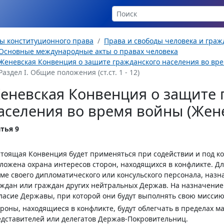
ы конституционного права
Права и свободы человека и гра
Основные международные акты о правах человека
Женевская Конвенция о защите гражданского населения во время
Раздел I. Общие положения (ст.ст. 1 - 12)
еневская Конвенция о защите 
аселения во время войны (Женев
тья 9
тоящая Конвенция будет применяться при содействии и под к
ложена охрана интересов сторон, находящихся в конфликте. Д
ме своего дипломатического или консульского персонала, назн
ждан или граждан других нейтральных Держав. На назначение 
ласие Державы, при которой они будут выполнять свою миссию
роны, находящиеся в конфликте, будут облегчать в пределах 
дставителей или делегатов Держав-Покровительниц.