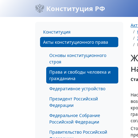
Конституция РФ
Акт
Конституция
Акты конституционного права
Ж
Основы конституционного
строя
н
Права и свободы человека и
гражданина
Ста
Федеративное устройство
Нас
Президент Российской
воз
Федерации
кро
гра
Федеральное Собрание
сог
Российской Федерации
Сто
Правительство Российской
пре