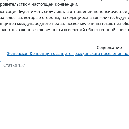
ровительством настоящей Конвенции.
онсация будет иметь силу лишь в отношении денонсирующей Д
зательства, которые стороны, находящиеся в конфликте, будут
нципов международного права, поскольку они вытекают из об
одов, из законов человечности и велений общественной совест
Содержание
Женевская Конвенция о защите гражданского населения во в
Статья 157