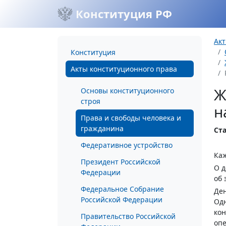
Конституция РФ
Акт
Конституция
Акты конституционного права
Ж
Основы конституционного
строя
н
Права и свободы человека и
гражданина
Ста
Федеративное устройство
Каж
Президент Российской
О д
Федерации
об 
Федеральное Собрание
Ден
Российской Федерации
Одн
кон
Правительство Российской
опе