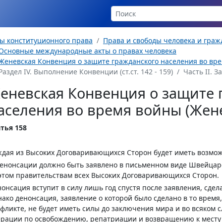
ы конституционного права
Права и свободы человека и гра
Основные международные акты о правах человека
Женевская Конвенция о защите гражданского населения во время
Раздел IV. Выполнение Конвенции (ст.ст. 142 - 159)
Часть II. З
еневская Конвенция о защите 
аселения во время войны (Женев
тья 158
дая из Высоких Договаривающихся Сторон будет иметь возмо
енонсации должно быть заявлено в письменном виде Швейцар
этом правительствам всех Высоких Договаривающихся Сторон.
онсация вступит в силу лишь год спустя после заявления, сде
ако денонсация, заявление о которой было сделано в то врем
фликте, не будет иметь силы до заключения мира и во всяком с
рации по освобождению, репатриации и возвращению к месту