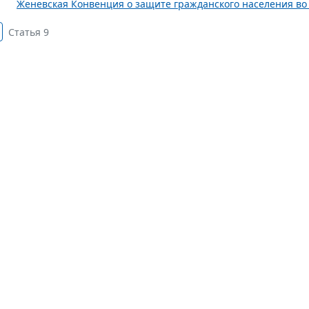
Женевская Конвенция о защите гражданского населения во в
Статья 9