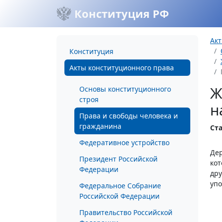
Конституция РФ
Акт
Конституция
Акты конституционного права
Ж
Основы конституционного
строя
н
Права и свободы человека и
гражданина
Ста
Федеративное устройство
Дер
Президент Российской
кот
Федерации
дру
уп
Федеральное Собрание
Российской Федерации
Правительство Российской