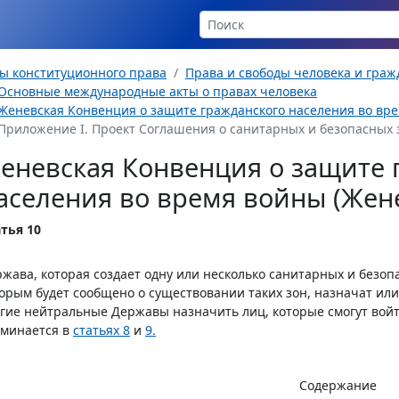
ы конституционного права
Права и свободы человека и гра
Основные международные акты о правах человека
Женевская Конвенция о защите гражданского населения во время
Приложение I. Проект Соглашения о санитарных и безопасных 
еневская Конвенция о защите 
аселения во время войны (Женев
тья 10
жава, которая создает одну или несколько санитарных и безоп
орым будет сообщено о существовании таких зон, назначат и
гие нейтральные Державы назначить лиц, которые смогут войт
оминается в
статьях 8
и
9.
Содержание