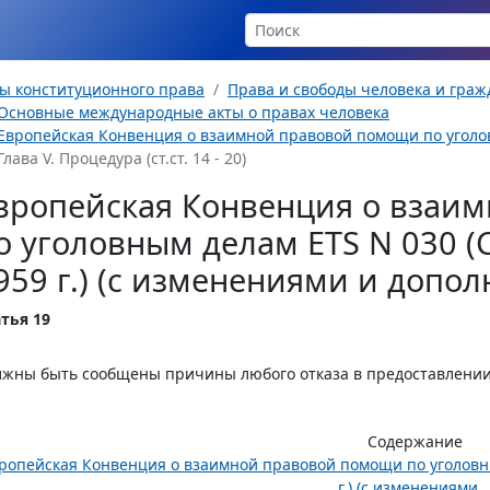
ы конституционного права
Права и свободы человека и гра
Основные международные акты о правах человека
Европейская Конвенция о взаимной правовой помощи по уголов
Глава V. Процедура (ст.ст. 14 - 20)
вропейская Конвенция о взаи
о уголовным делам ETS N 030 (С
959 г.) (с изменениями и допо
тья 19
лжны быть сообщены причины любого отказа в предоставлени
Содержание
ропейская Конвенция о взаимной правовой помощи по уголовным
г.) (с изменениями..