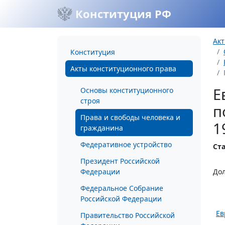
Конституция РФ
Акт
Конституция
Акты конституционного права
Е
Основы конституционного
строя
п
Права и свободы человека и
1
гражданина
Федеративное устройство
Ста
Президент Российской
Федерации
До
Федеральное Собрание
Российской Федерации
Ев
Правительство Российской