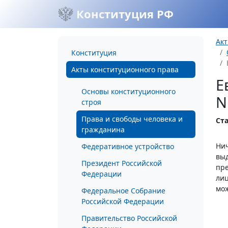
Конституция РФ
Акт
Конституция
Акты конституционного права
Е
Основы конституционного
N
строя
Права и свободы человека и
Ста
гражданина
Нич
Федеративное устройство
выд
Президент Российской
пре
Федерации
лиц
мож
Федеральное Собрание
Российской Федерации
Правительство Российской