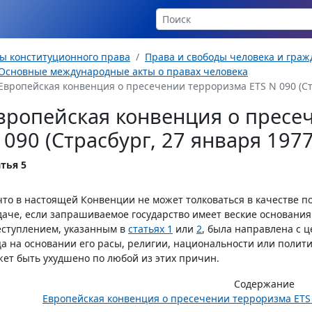
ы конституционного права
Права и свободы человека и гра
Основные международные акты о правах человека
Европейская конвенция о пресечении терроризма ETS N 090 (Стр
вропейская конвенция о пресе
 090 (Страсбург, 27 января 1977 
тья 5
то в настоящей Конвенции не может толковаться в качестве п
аче, если запрашиваемое государство имеет веские основания п
ступлением, указанным в
статьях 1
или
2
, была направлена с 
а на основании его расы, религии, национальности или полити
ет быть ухудшено по любой из этих причин.
Содержание
Европейская конвенция о пресечении терроризма ETS N 