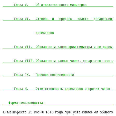
      Глава V.    Об ответственности министров                
      Глава VI.   Степень  и   пределы   власти   департаменто
                  директоров                                  
      Глава VII.  Обязанности канцелярии министра и ее директо
      Глава VIII. Обязанности разных чинов, департамент состав
      Глава IX.   Порядок подчиненности                       
      Глава Х.    Ответственность директоров и прочих чинов   
   Формы письмоводства                                        
В манифесте 25 июня 1810 года при установлении общего