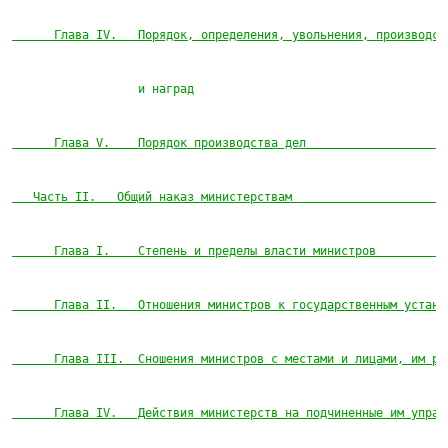
      Глава IV.   Порядок, определения, увольнения, производст
                  и наград                                    
      Глава V.    Порядок производства дел                    
   Часть II.   Общий наказ министерствам                      
      Глава I.    Степень и пределы власти министров          
      Глава II.   Отношения министров к государственным устано
      Глава III.  Сношения министров с местами и лицами, им ра
      Глава IV.   Действия министерств на подчиненные им управ