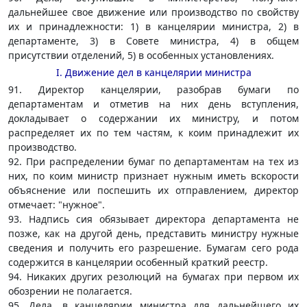
дальнейшее свое движение или производство по свойству
их и принадлежности: 1) в канцелярии министра, 2) в
департаменте, 3) в Совете министра, 4) в общем
присутствии отделений, 5) в особенных установлениях.
I. Движение дел в канцелярии министра
91. Директор канцелярии, разобрав бумаги по
департаментам и отметив на них день вступления,
докладывает о содержании их министру, и потом
распределяет их по тем частям, к коим принадлежит их
производство.
92. При распределении бумаг по департаментам на тех из
них, по коим министр признает нужным иметь вскорости
объяснение или поспешить их отправлением, директор
отмечает: "нужное".
93. Надпись сия обязывает директора департамента не
позже, как на другой день, представить министру нужные
сведения и получить его разрешение. Бумагам сего рода
содержится в канцелярии особенный краткий реестр.
94. Никаких других резолюций на бумагах при первом их
обозрении не полагается.
95. Дела, в канцелярии министра для дальнейшего их