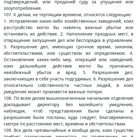
подтверждений, или преданий суду за упущения или
злоупотребления.
107. К делам, не терпящим времени, относятся следующие:
1. Исправление каких-либо хозяйственных заведений, коих
расстройство могло бы навлечь важные убытки или
остановить их действие. 2. Наполнение праздных мест, в
отвращение эапущения дел или беспорядка в управлении.
3. Разрешение дел, имеющих срочное время, законом,
обстоятельствами, или существом их определяемое. 4.
Остановление каких-либо мер, операций или заведений,
коих дальнейшее действие могло бы причинить
неизбежный убыток и вред. 5. Разрешение дел,
заключающих в себе участь подсудимых. 6. Разрешение дел
относительно собственности частных людей, в коих
умедление может произвести важные потери.
108. По всем делам вышеозначенным начальник отделения
докладывает директору без малейшего умедления,
наблюдая, чтоб представления были сделаны и
разрешения были посланы, куда следует, благовременно,
смотря по расстоянию мест, времени и обстоятельствам.
109. Все дела чрезвычайные и вообще дела, коих существо
требует разрешение министра, по приведении их в