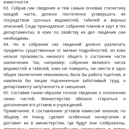
известности.
63. Собрав сии сведения и тем самым основав статистику
каждой части, должно постепенно усовершать ее
посредством срочных ведомостей, табелей и верных
описаний. Сюда принадлежит собрание планов и карт в тех
департаментах, в коих по свойству их дел сведения сии
необходимы.
64. Но в собрании сих сведений должно различать
предметы существенные от мелких подробностей, из коих
нельзя произвесть никакого общего о состоянии части
заключения. Так, например: собрание великого числа
ведомостей и табелей, коих ни поверить, ни свести в одно
общее заключение невозможно, была бы работа тщетная, и
навлекла бы лицам подчиненным заботливый труд, а
департаменту запутанность и смешение.
65. Составив таким образом точное сведение о положении
своих частей, Министерство обязано стараться о
дополнении его уставов и учреждений.
Примечание. К составлению уставов комиссия законов, по
общему ее плану, сделает особенные начертания и
доставит их в министерства, где будут они соображены,
дополнены местными подробными сведениями и потом