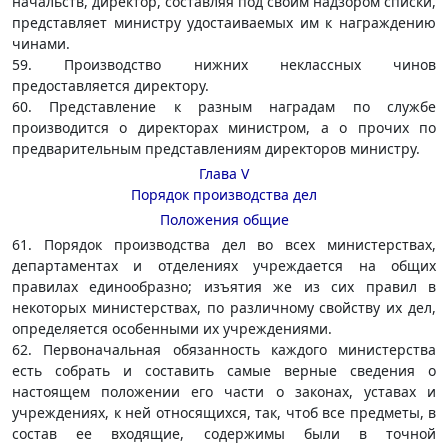
начальств, директор, составляя под своим надзором списки,
представляет министру удостаиваемых им к награждению
чинами.
59. Производство нижних неклассных чинов
предоставляется директору.
60. Представление к разным наградам по службе
производится о директорах министром, а о прочих по
предварительным представлениям директоров министру.
Глава V
Порядок производства дел
Положения общие
61. Порядок производства дел во всех министерствах,
департаментах и отделениях учреждается на общих
правилах единообразно; изъятия же из сих правил в
некоторых министерствах, по различному свойству их дел,
определяется особенными их учреждениями.
62. Первоначальная обязанность каждого министерства
есть собрать и составить самые верные сведения о
настоящем положении его части о законах, уставах и
учреждениях, к ней относящихся, так, чтоб все предметы, в
состав ее входящие, содержимы были в точной