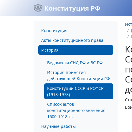
Конституция РФ
Ис
Конституция
Акты конституционного права
К
История
С
Ведомости СНД РФ и ВС РФ
п
История принятия
С
действующей Конституции РФ
д
Конституции СССР и РСФСР
(1918-1978)
Ста
Список актов
Вои
конституционного значения
1600-1918 гг.
Научные работы