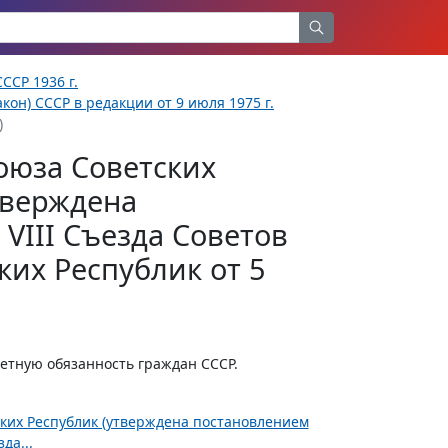
ССР 1936 г.
кон) СССР в редакции от 9 июля 1975 г.
)
оюза Советских
тверждена
VIII Съезда Советов
их Республик от 5
етную обязанность граждан СССР.
ских Республик (утверждена постановлением
да...