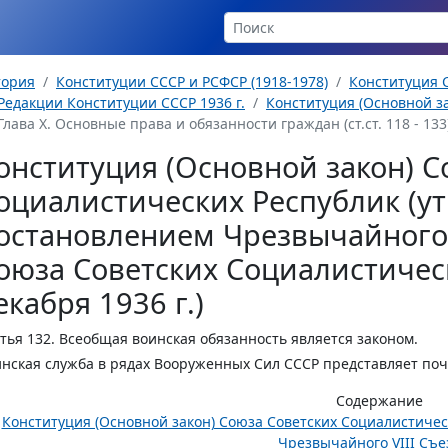
тория
Конституции СССР и РСФСР (1918-1978)
Конституция С
Редакции Конституции СССР 1936 г.
Конституция (Основной за
Глава Х. Основные права и обязанности граждан (ст.ст. 118 - 133
онституция (Основной закон) С
оциалистических Республик (у
остановлением Чрезвычайного 
оюза Советских Социалистическ
екабря 1936 г.)
тья 132.
Всеобщая воинская обязанность является законом.
нская служба в рядах Вооруженных Сил СССР представляет поч
Содержание
Конституция (Основной закон) Союза Советских Социалистиче
Чрезвычайного VIII Съез