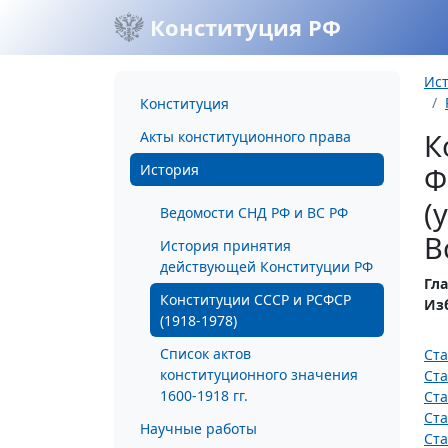
Конституция РФ
Ис
Конституция
К
Акты конституционного права
История
Ф
(
Ведомости СНД РФ и ВС РФ
В
История принятия
действующей Конституции РФ
Гла
Конституции СССР и РСФСР
Из
(1918-1978)
Список актов
Ста
конституционного значения
Ста
1600-1918 гг.
Ста
Ста
Научные работы
Ста