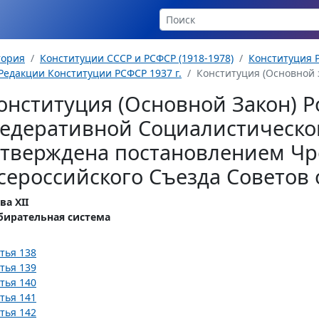
тория
Конституции СССР и РСФСР (1918-1978)
Конституция Р
Редакции Конституции РСФСР 1937 г.
Конституция (Основной з
онституция (Основной Закон) Р
едеративной Социалистическо
утверждена постановлением Чр
сероссийского Съезда Советов о
ва XII
бирательная система
тья 138
тья 139
тья 140
тья 141
тья 142