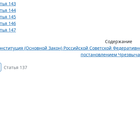
тья 143
тья 144
тья 145
тья 146
тья 147
Содержание
онституция (Основной Закон) Российской Советской Федератив
постановлением Чрезвычай
Статья 137