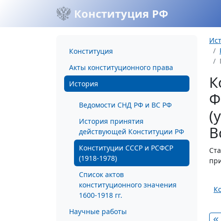
Конституция РФ
Ис
Конституция
Акты конституционного права
К
История
Ф
Ведомости СНД РФ и ВС РФ
(
История принятия
В
действующей Конституции РФ
Конституции СССР и РСФСР
Ста
(1918-1978)
при
Список актов
конституционного значения
К
1600-1918 гг.
Научные работы