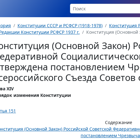
тория
Конституции СССР и РСФСР (1918-1978)
Конституция Р
Редакции Конституции РСФСР 1937 г.
Конституция (Основной з
онституция (Основной Закон) Р
едеративной Социалистическо
утверждена постановлением Чр
сероссийского Съезда Советов о
ва XIV
рядок изменения Конституции
тья 151
Содержание
онституция (Основной Закон) Российской Советской Федератив
постановлением Чрезвычай