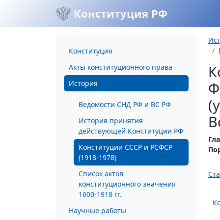
Конституция РФ
Ис
Конституция
К
Акты конституционного права
История
Ф
(
Ведомости СНД РФ и ВС РФ
В
История принятия
действующей Конституции РФ
Гла
Конституции СССР и РСФСР
По
(1918-1978)
Список актов
Ста
конституционного значения
1600-1918 гг.
К
Научные работы