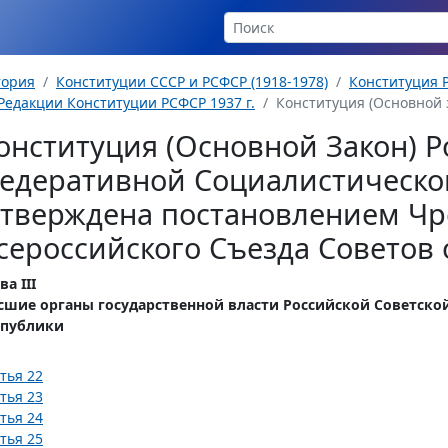
тория
Конституции СССР и РСФСР (1918-1978)
Конституция Р
Редакции Конституции РСФСР 1937 г.
Конституция (Основной з
онституция (Основной Закон) Р
едеративной Социалистическо
утверждена постановлением Чр
сероссийского Съезда Советов о
ва III
сшие органы государственной власти Российской Советск
спублики
тья 22
тья 23
тья 24
тья 25