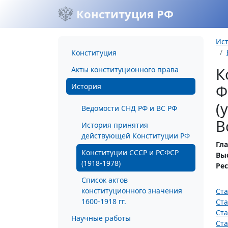
Конституция РФ
Ис
Конституция
К
Акты конституционного права
История
Ф
(
Ведомости СНД РФ и ВС РФ
В
История принятия
действующей Конституции РФ
Гла
Конституции СССР и РСФСР
Вы
(1918-1978)
Ре
Список актов
конституционного значения
Ста
1600-1918 гг.
Ста
Ста
Научные работы
Ста