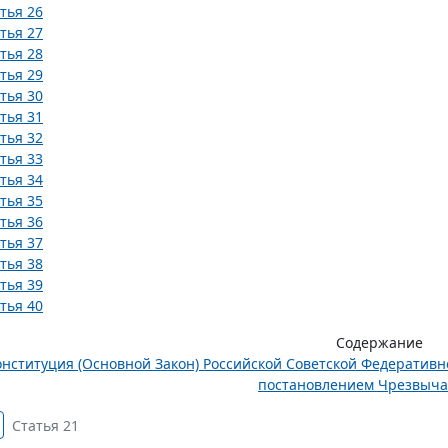
тья 26
тья 27
тья 28
тья 29
тья 30
тья 31
тья 32
тья 33
тья 34
тья 35
тья 36
тья 37
тья 38
тья 39
тья 40
Содержание
онституция (Основной Закон) Российской Советской Федератив
постановлением Чрезвычай
Статья 21