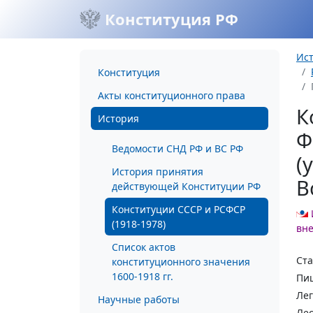
Конституция РФ
Ис
Конституция
Акты конституционного права
К
История
Ф
Ведомости СНД РФ и ВС РФ
(
История принятия
В
действующей Конституции РФ
Конституции СССР и РСФСР
(1918-1978)
вн
Список актов
Ста
конституционного значения
1600-1918 гг.
Пи
Ле
Научные работы
Ле