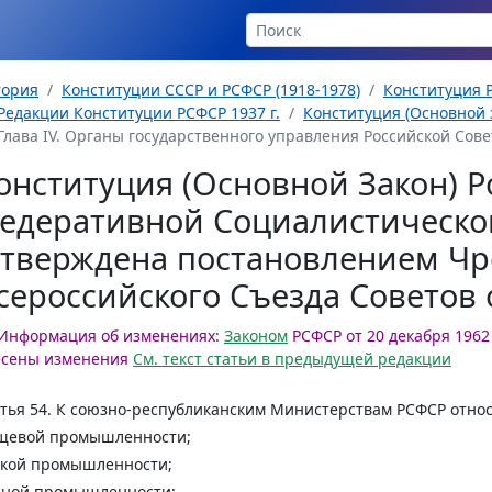
тория
Конституции СССР и РСФСР (1918-1978)
Конституция Р
Редакции Конституции РСФСР 1937 г.
Конституция (Основной з
Глава IV. Органы государственного управления Российской Сове
онституция (Основной Закон) Р
едеративной Социалистическо
утверждена постановлением Чр
сероссийского Съезда Советов о
Информация об изменениях:
Законом
РСФСР от 20 декабря 1962
есены изменения
См. текст статьи в предыдущей редакции
тья 54.
К союзно-республиканским Министерствам РСФСР относ
щевой промышленности;
гкой промышленности;
сной промышленности;