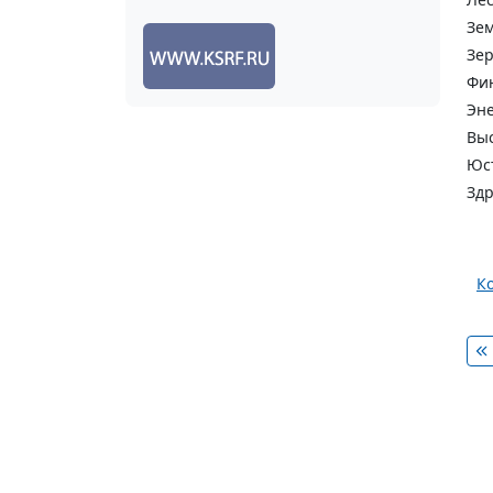
Зем
Зер
Фи
Эне
Выс
Юс
Здр
К