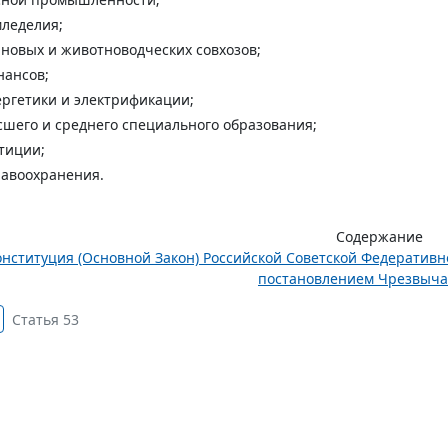
леделия;
новых и животноводческих совхозов;
нансов;
ргетики и электрификации;
шего и среднего специального образования;
тиции;
авоохранения.
Содержание
онституция (Основной Закон) Российской Советской Федератив
постановлением Чрезвычай
Статья 53