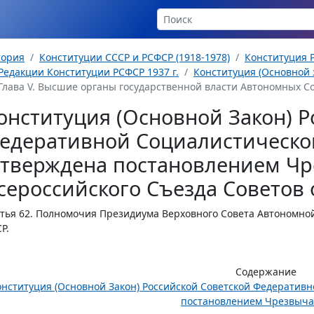
тория
Конституции СССР и РСФСР (1918-1978)
Конституция Р
Редакции Конституции РСФСР 1937 г.
Конституция (Основной з
Глава V. Высшие органы государственной власти Автономных Со
онституция (Основной Закон) Р
едеративной Социалистическо
утверждена постановлением Чр
сероссийского Съезда Советов о
тья 62.
Полномочия Президиума Верховного Совета Автономной
Р.
Содержание
онституция (Основной Закон) Российской Советской Федератив
постановлением Чрезвычай