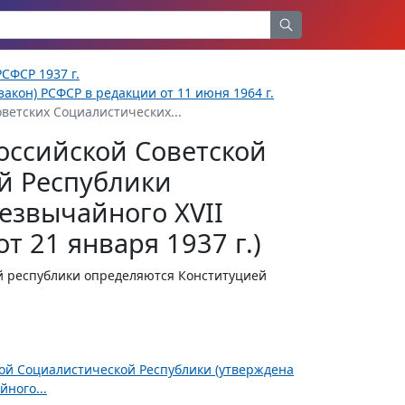
СФСР 1937 г.
акон) РСФСР в редакции от 11 июня 1964 г.
ветских Социалистических...
оссийской Советской
й Республики
езвычайного XVII
т 21 января 1937 г.)
 республики определяются Конституцией
ной Социалистической Республики (утверждена
ного...