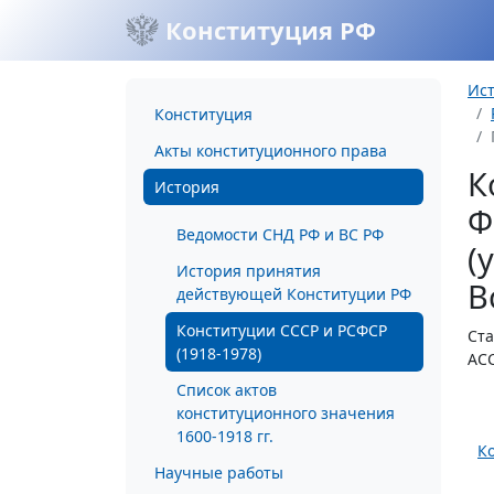
Конституция РФ
Ис
Конституция
Акты конституционного права
К
История
Ф
Ведомости СНД РФ и ВС РФ
(
История принятия
В
действующей Конституции РФ
Конституции СССР и РСФСР
Ста
(1918-1978)
АСС
Список актов
конституционного значения
1600-1918 гг.
К
Научные работы