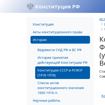
Конституция РФ
Ис
Конституция
Акты конституционного права
К
История
Ф
Ведомости СНД РФ и ВС РФ
(
История принятия
В
действующей Конституции РФ
Конституции СССР и РСФСР
Ста
(1918-1978)
Сов
Список актов
конституционного значения
1600-1918 гг.
К
Научные работы