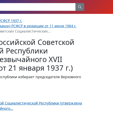
СФСР 1937 г.
акон) РСФСР в редакции от 11 июня 1964 г.
ветских Социалистических...
оссийской Советской
й Республики
езвычайного XVII
т 21 января 1937 г.)
спублики избирает председателя Верховного
ной Социалистической Республики (утверждена
ного...