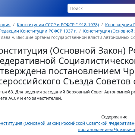
тория
Конституции СССР и РСФСР (1918-1978)
Конституция Р
Редакции Конституции РСФСР 1937 г.
Конституция (Основной з
Глава V. Высшие органы государственной власти Автономных Со
онституция (Основной Закон) Р
едеративной Социалистическо
утверждена постановлением Чр
сероссийского Съезда Советов о
тья 63.
Для ведения заседаний Верховный Совет Автономной ре
ета АССР и его заместителей.
Содержание
онституция (Основной Закон) Российской Советской Федератив
постановлением Чрезвычай