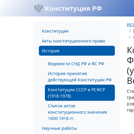
Конституция РФ
Ис
Конституция
Акты конституционного права
К
История
Ф
Ведомости СНД РФ и ВС РФ
(
История принятия
В
действующей Конституции РФ
Конституции СССР и РСФСР
Ста
(1918-1978)
тра
(со
Список актов
гор
конституционного значения
1600-1918 гг.
Научные работы