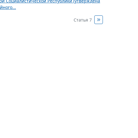
ной Социалистической Республики (утверждена
ного...
Статья 7