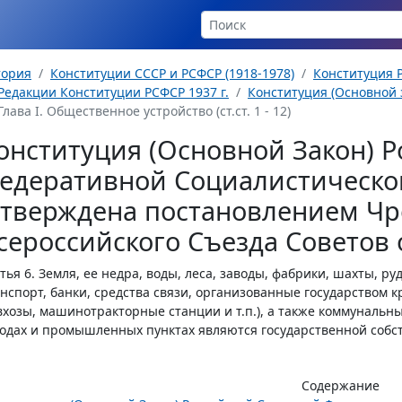
тория
Конституции СССР и РСФСР (1918-1978)
Конституция Р
Редакции Конституции РСФСР 1937 г.
Конституция (Основной з
Глава I. Общественное устройство (ст.ст. 1 - 12)
онституция (Основной Закон) Р
едеративной Социалистическо
утверждена постановлением Чр
сероссийского Съезда Советов о
тья 6.
Земля, ее недра, воды, леса, заводы, фабрики, шахты, 
нспорт, банки, средства связи, организованные государством
вхозы, машинотракторные станции и т.п.), а также коммуналь
одах и промышленных пунктах являются государственной собст
Содержание