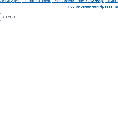
онституция (Основной Закон) Российской Советской Федератив
постановлением Чрезвычай
Статья 5