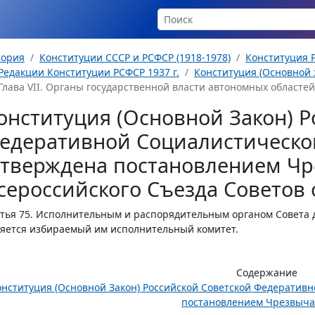
тория
Конституции СССР и РСФСР (1918-1978)
Конституция Р
Редакции Конституции РСФСР 1937 г.
Конституция (Основной з
Глава VII. Органы государственной власти автономных областей (с
онституция (Основной Закон) Р
едеративной Социалистическо
утверждена постановлением Чр
сероссийского Съезда Советов о
тья 75.
Исполнительным и распорядительным органом Совета д
яется избираемый им исполнительный комитет.
Содержание
онституция (Основной Закон) Российской Советской Федератив
постановлением Чрезвычай