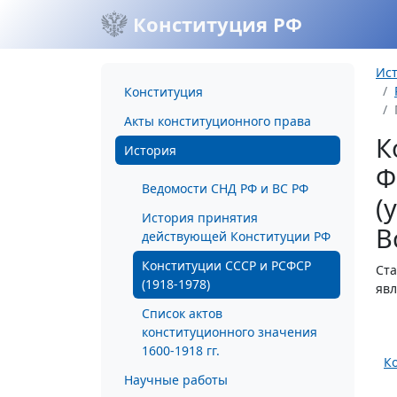
Конституция РФ
Ис
Конституция
Акты конституционного права
К
История
Ф
Ведомости СНД РФ и ВС РФ
(
История принятия
В
действующей Конституции РФ
Конституции СССР и РСФСР
Ста
(1918-1978)
явл
Список актов
конституционного значения
1600-1918 гг.
К
Научные работы