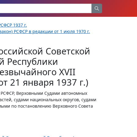
СФСР 1937 г.
акон) РСФСР в редакции от 1 июля 1970 г.
оссийской Советской
й Республики
езвычайного XVII
т 21 января 1937 г.)
 РСФСР, Верховными Судами автономных
астей, судами национальных округов, судами
мыми по постановлению Верховного Совета