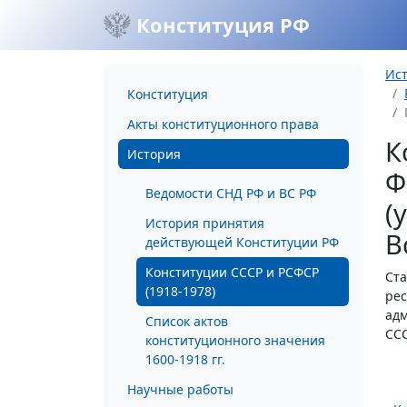
Конституция РФ
Ис
Конституция
Акты конституционного права
К
История
Ф
Ведомости СНД РФ и ВС РФ
(
История принятия
В
действующей Конституции РФ
Конституции СССР и РСФСР
Ста
(1918-1978)
рес
адм
Список актов
ССС
конституционного значения
1600-1918 гг.
Научные работы