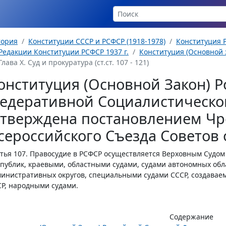
тория
Конституции СССР и РСФСР (1918-1978)
Конституция Р
Редакции Конституции РСФСР 1937 г.
Конституция (Основной з
Глава Х. Суд и прокуратура (ст.ст. 107 - 121)
онституция (Основной Закон) Р
едеративной Социалистическо
утверждена постановлением Чр
сероссийского Съезда Советов о
тья 107.
Правосудие в РСФСР осуществляется Верховным Судом
публик, краевыми, областными судами, судами автономных обл
инистративных округов, специальными судами СССР, создавае
Р, народными судами.
Содержание