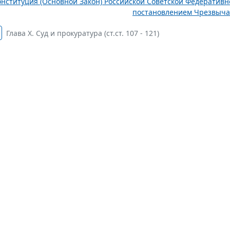
онституция (Основной Закон) Российской Советской Федератив
постановлением Чрезвычай
Глава Х. Суд и прокуратура (ст.ст. 107 - 121)