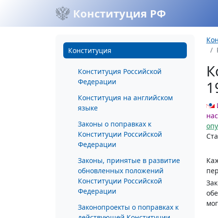
Конституция РФ
Ко
Конституция
К
Конституция Российской
Федерации
1
Конституция на английском
языке
на
Законы о поправках к
оп
Конституции Российской
Ста
Федерации
Законы, принятые в развитие
Каж
обновленных положений
пер
Конституции Российской
Зак
Федерации
обе
мог
Законопроекты о поправках к
действующей Конституции