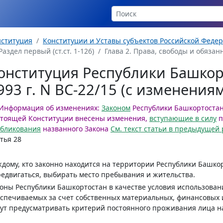
нституция
Конституции и Уставы субъектов Российской Феде
Раздел первый (ст.ст. 1-126)
Глава 2. Права, свободы и обязанн
онституция Республики Башкор
993 г. N ВС-22/15 (с изменени
Информация об изменениях:
Законом
Республики Башкортостан о
стоящей Конституции внесены изменения,
вступающие в силу
п
убликования
названного Закона
См. текст статьи в предыдущей
тья 28
дому, кто законно находится на территории Республики Башко
едвигаться, выбирать место пребывания и жительства.
оны Республики Башкортостан в качестве условия использован
спечиваемых за счет собственных материальных, финансовых 
ут предусматривать критерий постоянного проживания лица н