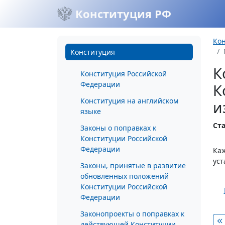
Конституция РФ
Ко
Конституция
К
Конституция Российской
Федерации
К
Конституция на английском
и
языке
Ста
Законы о поправках к
Конституции Российской
Федерации
Каж
уст
Законы, принятые в развитие
обновленных положений
Конституции Российской
Федерации
Законопроекты о поправках к
действующей Конституции