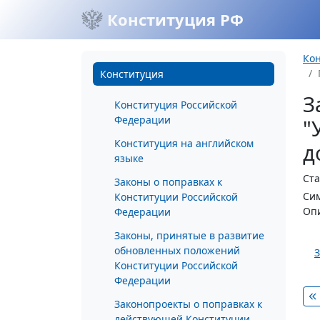
Конституция РФ
Ко
Конституция
З
Конституция Российской
Федерации
"
Конституция на английском
д
языке
Ста
Законы о поправках к
Сим
Конституции Российской
Опи
Федерации
Законы, принятые в развитие
обновленных положений
З
Конституции Российской
Федерации
Законопроекты о поправках к
действующей Конституции