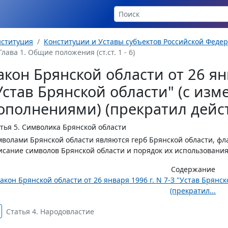
нституция
Конституции и Уставы субъектов Российской Феде
Глава 1. Общие положения (ст.ст. 1 - 6)
акон Брянской области от 26 янв
Устав Брянской области" (с из
ополнениями) (прекратил дейс
тья 5.
Символика Брянской области
волами Брянской области являются герб Брянской области, фла
сание символов Брянской области и порядок их использовани
Содержание
акон Брянской области от 26 января 1996 г. N 7-З "Устав Брян
(прекратил...
Статья 4. Народовластие